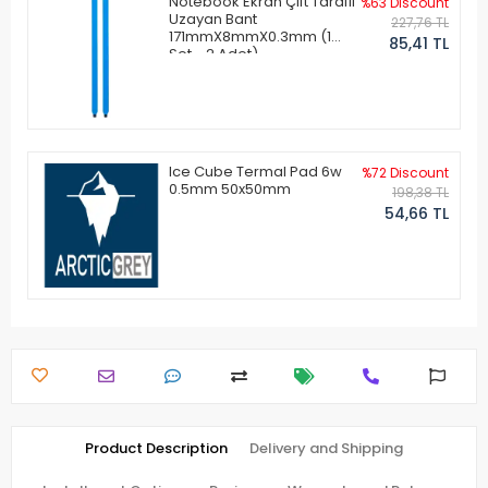
Notebook Ekran Çift Taraflı
%63 Discount
Uzayan Bant
227,76 TL
171mmX8mmX0.3mm (1
85,41 TL
Set - 2 Adet)
Ice Cube Termal Pad 6w
%72 Discount
0.5mm 50x50mm
198,38 TL
54,66 TL
Product Description
Delivery and Shipping