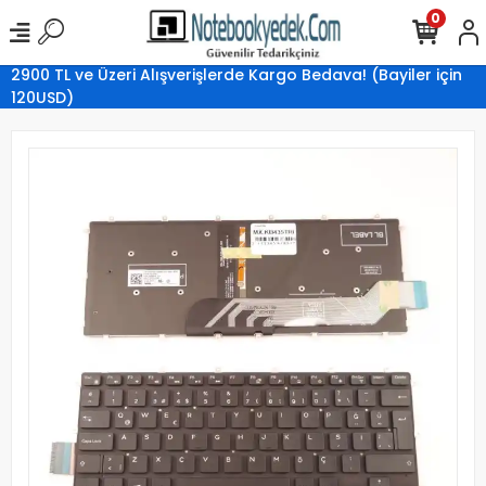
0
2900 TL ve Üzeri Alışverişlerde Kargo Bedava! (Bayiler için
120USD)