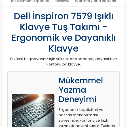
Installment Options
Reviews
Warranty and Returns
Dell İnspiron 7579 Işıklı
Klavye Tuş Takımı -
Ergonomik ve Dayanıklı
Klavye
Dizüstü bilgisayarınız için yüksek performanslı, dayanıklı ve
konforlu bir klavye.
Mükemmel
Yazma
Deneyimi
Ergonomik tuş dizilimi ve
hassas mekanizması
sayesinde, konforlu ve hızlı
yazım deneyimi sunar. Tuşların