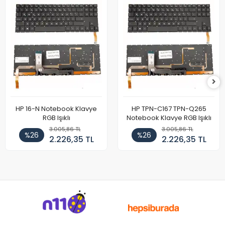
HP 16-N Notebook Klavye
HP TPN-C167 TPN-Q265
RGB Işıklı
Notebook Klavye RGB Işıklı
3.005,86 TL
3.005,86 TL
%26
%26
2.226,35 TL
2.226,35 TL