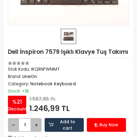
Dell İnspiron 7579 Işıklı Klavye Tuş Takımı
Stok Kodu: IKQRNFWMMT
Brand:
LineOn
Category:
Notebook Keyboard
Stock: +18
1.587,85 TL
%21
1.246,99 TL
Discount
Add to
Buy Now
cart