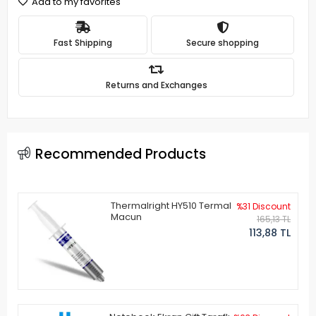
Add to my favorites
Fast Shipping
Secure shopping
Returns and Exchanges
Recommended Products
Thermalright HY510 Termal
%31 Discount
Macun
165,13 TL
113,88 TL