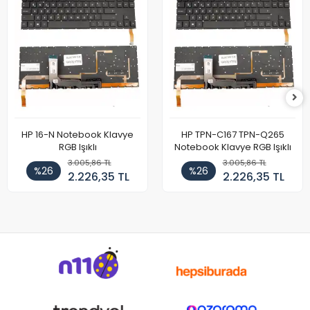
HP 16-N Notebook Klavye
HP TPN-C167 TPN-Q265
RGB Işıklı
Notebook Klavye RGB Işıklı
3.005,86 TL
3.005,86 TL
%26
%26
2.226,35 TL
2.226,35 TL