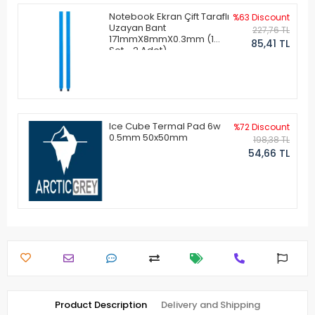
Notebook Ekran Çift Taraflı
%63 Discount
Uzayan Bant
227,76 TL
171mmX8mmX0.3mm (1
85,41 TL
Set - 2 Adet)
Ice Cube Termal Pad 6w
%72 Discount
0.5mm 50x50mm
198,38 TL
54,66 TL
Product Description
Delivery and Shipping