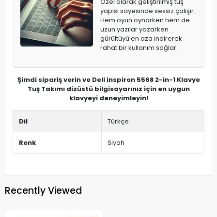
Özel olarak geliştirilmiş tuş
yapısı sayesinde sessiz çalışır.
Hem oyun oynarken hem de
uzun yazılar yazarken
gürültüyü en aza indirerek
rahat bir kullanım sağlar.
Şimdi sipariş verin ve Dell inspiron 5568 2-in-1 Klavye
Tuş Takımı dizüstü bilgisayarınız için en uygun
klavyeyi deneyimleyin!
Dil
Türkçe
Renk
Siyah
Recently Viewed