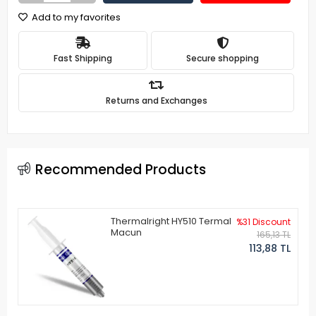
Add to my favorites
Fast Shipping
Secure shopping
Returns and Exchanges
Recommended Products
Thermalright HY510 Termal
%31 Discount
Macun
165,13 TL
113,88 TL