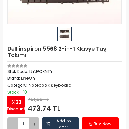
Dell inspiron 5568 2-in-1 Klavye Tuş
Takımı
Stok Kodu: IJYJPCXNTY
Brand:
LineOn
Category:
Notebook Keyboard
Stock: +18
701,96 TL
%33
473,74 TL
Discount
Add to
Buy Now
cart