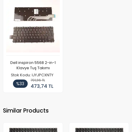
Dell inspiron 5568 2-in-1
Klavye Tuş Takımı
Stok Kodu: IJYJPCXNTY
701,96 TL
%33
473,74 TL
Similar Products