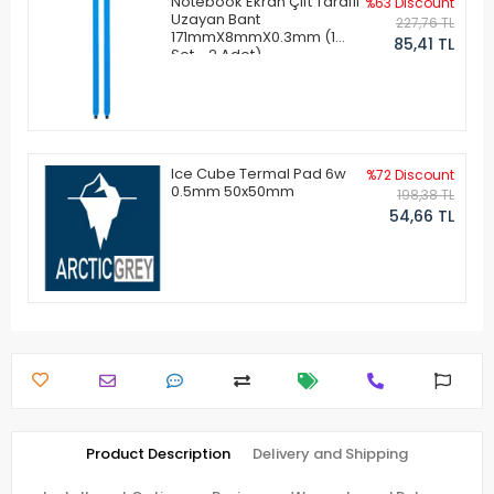
Notebook Ekran Çift Taraflı
%63 Discount
Uzayan Bant
227,76 TL
171mmX8mmX0.3mm (1
85,41 TL
Set - 2 Adet)
Ice Cube Termal Pad 6w
%72 Discount
0.5mm 50x50mm
198,38 TL
54,66 TL
Product Description
Delivery and Shipping