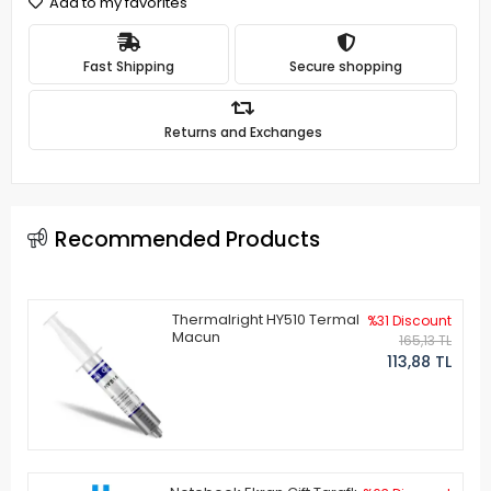
Add to my favorites
Fast Shipping
Secure shopping
Returns and Exchanges
Recommended Products
Thermalright HY510 Termal
%31 Discount
Macun
165,13 TL
113,88 TL