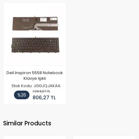
Dell Inspiron 5558 Notebook
Klavye Işıklı
Stok Kodu: JGGJQJAKAA
1.084,37 TL
%26
806,27 TL
Similar Products