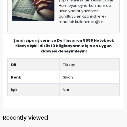
yapısı sayesinde sessiz çalışır.
Hem oyun oynarken hem de
uzun yazılar yazarken
gürültüyü en aza indirerek
rahat bir kullanım sağlar.
Şimdi sipariş verin ve Dell Inspiron 5558 Notebook
Klavye Işıklı dizüstü bilgisayarınız için en uygun
klavyeyi deneyimleyin!
Dil
Türkçe
Renk
Siyah
Işık
Var
Recently Viewed