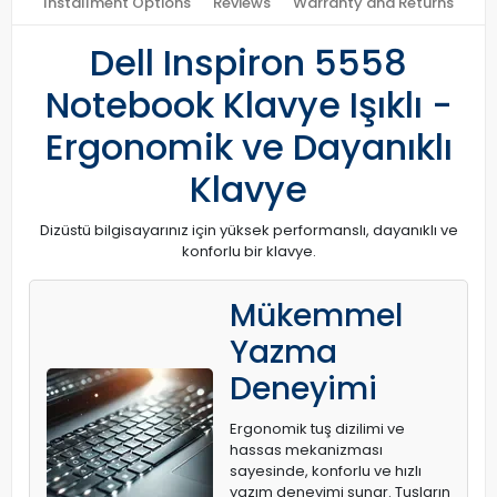
Installment Options
Reviews
Warranty and Returns
Dell Inspiron 5558
Notebook Klavye Işıklı -
Ergonomik ve Dayanıklı
Klavye
Dizüstü bilgisayarınız için yüksek performanslı, dayanıklı ve
konforlu bir klavye.
Mükemmel
Yazma
Deneyimi
Ergonomik tuş dizilimi ve
hassas mekanizması
sayesinde, konforlu ve hızlı
yazım deneyimi sunar. Tuşların