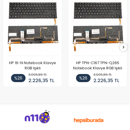
HP 16-N Notebook Klavye
HP TPN-C167 TPN-Q265
RGB Işıklı
Notebook Klavye RGB Işıklı
3.005,86 TL
3.005,86 TL
%26
%26
2.226,35 TL
2.226,35 TL