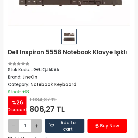
Dell Inspiron 5558 Notebook Klavye Işıklı
Stok Kodu: JGGJQJAKAA
Brand:
LineOn
Category:
Notebook Keyboard
Stock: +18
1.084,37 TL
%26
806,27 TL
Discount
Add to
Buy Now
cart