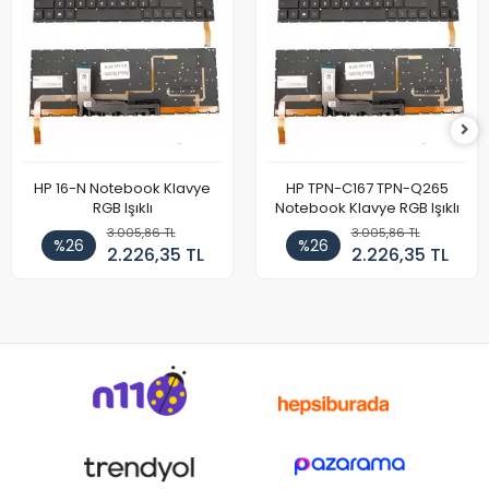
HP 16-N Notebook Klavye
HP TPN-C167 TPN-Q265
RGB Işıklı
Notebook Klavye RGB Işıklı
3.005,86 TL
3.005,86 TL
%26
%26
2.226,35 TL
2.226,35 TL