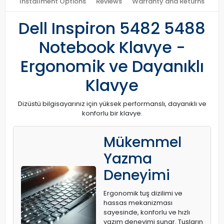
Installment Options
Reviews
Warranty and Returns
Dell Inspiron 5482 5488
Notebook Klavye -
Ergonomik ve Dayanıklı
Klavye
Dizüstü bilgisayarınız için yüksek performanslı, dayanıklı ve
konforlu bir klavye.
Mükemmel
Yazma
Deneyimi
Ergonomik tuş dizilimi ve
hassas mekanizması
sayesinde, konforlu ve hızlı
yazım deneyimi sunar. Tuşların