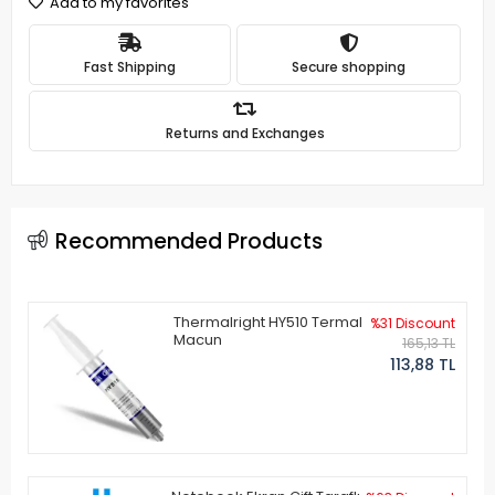
Add to my favorites
Fast Shipping
Secure shopping
Returns and Exchanges
Recommended Products
Thermalright HY510 Termal
%31 Discount
Macun
165,13 TL
113,88 TL