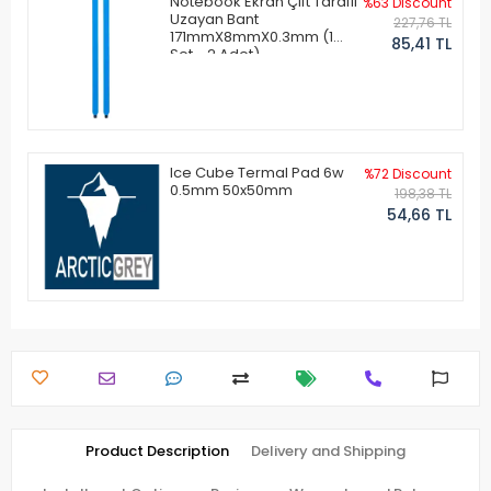
Notebook Ekran Çift Taraflı
%63 Discount
Uzayan Bant
227,76 TL
171mmX8mmX0.3mm (1
85,41 TL
Set - 2 Adet)
Ice Cube Termal Pad 6w
%72 Discount
0.5mm 50x50mm
198,38 TL
54,66 TL
Product Description
Delivery and Shipping