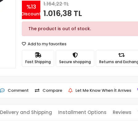
1.164,22 TL
%13
1.016,38 TL
Discount
The product is out of stock.
Add to my favorites
Fast Shipping
Secure shopping
Returns and Exchan
Comment
Compare
Let Me Know When İt Arrives
Delivery and Shipping
Installment Options
Reviews