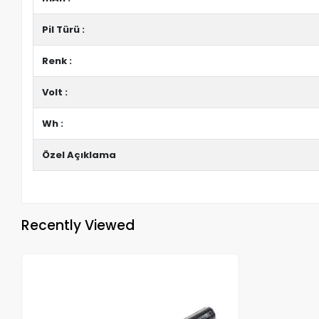
Pil Türü :
Renk :
Volt :
Wh :
Özel Açıklama
Recently Viewed
Out of stock