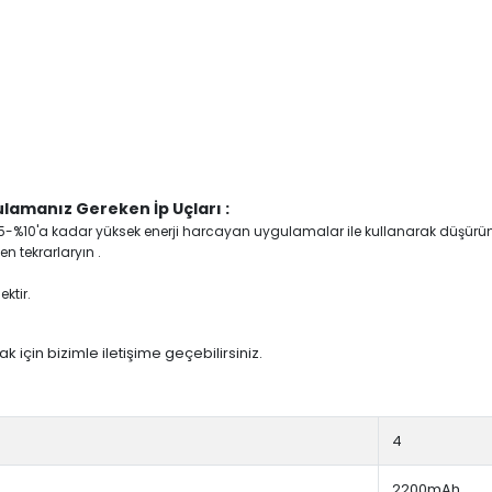
lamanız Gereken İp Uçları :
yi %5-%10'a kadar yüksek enerji harcayan uygulamalar ile kullanarak düşürü
n tekrarlaryın .
ktir.
 için bizimle iletişime geçebilirsiniz.
4
2200mAh