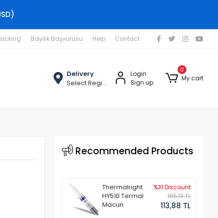
USD)
racking
Bayilik Başvurusu
Help
Contact
0
Delivery
Login
My cart
Select Region
Sign up
Recommended Products
Thermalright
%31 Discount
HY510 Termal
165,13 TL
Macun
113,88 TL