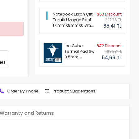
Notebook Ekran Çift
%63 Discount
Taraflı Uzayan Bant
227,76 TL
171mmX8mmX0.3mm
85,41 TL
(1 Set - 2 Adet)
Ice Cube
%72 Discount
Termal Pad 6w
198,38 TL
0.5mm
54,66 TL
ges
50x50mm
Order By Phone
Product Suggestions
Warranty and Returns