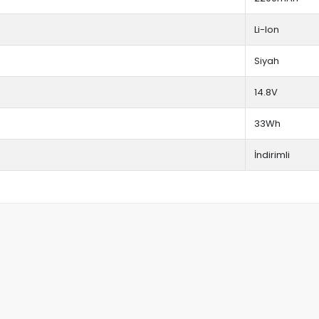
Li-Ion
Siyah
14.8V
33Wh
İndirimli