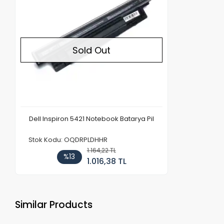
Sold Out
Dell Inspiron 5421 Notebook Batarya Pil
Stok Kodu: OQDRPLDHHR
1.164,22 TL
%13
1.016,38 TL
Similar Products