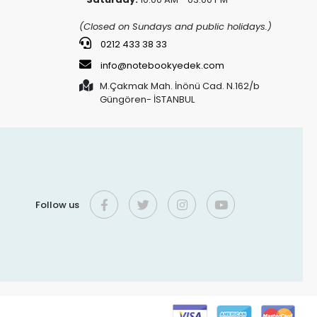
(Closed on Sundays and public holidays.)
0212 433 38 33
info@notebookyedek.com
M.Çakmak Mah. İnönü Cad. N.162/b
Güngören- İSTANBUL
Follow us