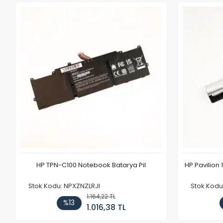
HP TPN-C100 Notebook Batarya Pil
HP Pavilion 
Stok Kodu: NPXZNZLRJI
Stok Kod
1.164,22 TL
%13
1.016,38 TL