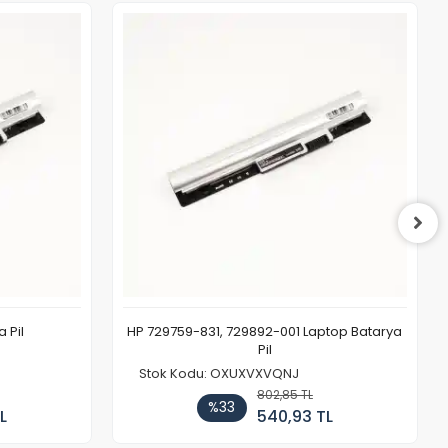
 Pil
HP 729759-831, 729892-001 Laptop Batarya
Pil
Stok Kodu: OXUXVXVQNJ
802,85 TL
%33
L
540,93 TL