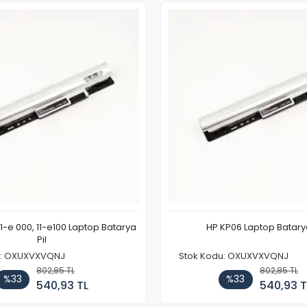
11-e 000, 11-e100 Laptop Batarya
HP KP06 Laptop Batarya
Pil
u: OXUXVXVQNJ
Stok Kodu: OXUXVXVQNJ
802,85 TL
802,85 TL
%33
%33
540,93 TL
540,93 T