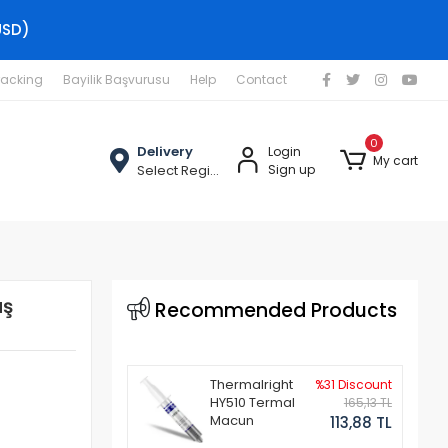
USD)
racking
Bayilik Başvurusu
Help
Contact
0
Delivery
Login
My cart
Select Region
Sign up
uş
Recommended Products
Thermalright
%31 Discount
HY510 Termal
165,13 TL
Macun
113,88 TL