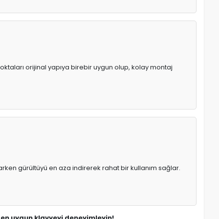
oktaları orijinal yapıya birebir uygun olup, kolay montaj
rken gürültüyü en aza indirerek rahat bir kullanım sağlar.
n en uygun klavyeyi deneyimleyin!