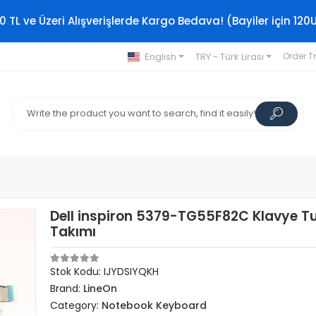
0 TL ve Üzeri Alışverişlerde Kargo Bedava! (Bayiler için 120
English
TRY - Türk Lirası
Order T
Dell inspiron 5379-TG55F82C Klavye T
Takımı
Stok Kodu: IJYDSIYQKH
Brand:
LineOn
Category:
Notebook Keyboard