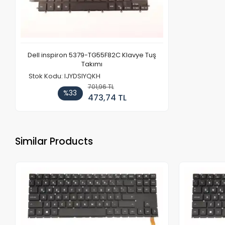
Dell inspiron 5379-TG55F82C Klavye Tuş
Takımı
Stok Kodu: IJYDSIYQKH
701,96 TL
%33
473,74 TL
Similar Products