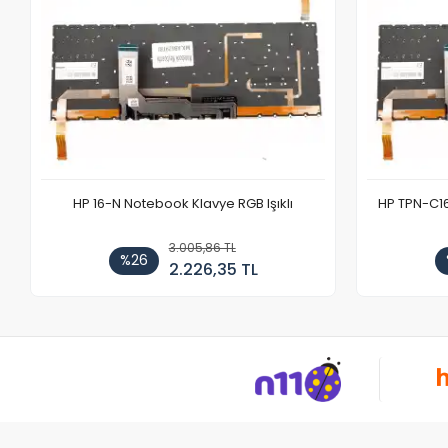
HP 16-N Notebook Klavye RGB Işıklı
HP TPN-C1
3.005,86 TL
%26
2.226,35 TL