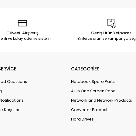
Güvenli Alışveriş
Geniş Ürün Yelpazesi
enli ve kolay ödeme sistemi
Binlerce ürün ve kampanya seç
ERVİCE
CATEGORİES
ked Questions
Notebook Spare Parts
g
All in One Screen Panel
Notifications
Network and Network Products
e Koşulları
Converter Products
Hard Drives