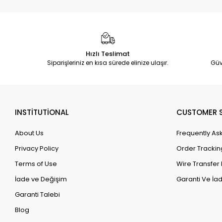
Hızlı Teslimat
Siparişleriniz en kısa sürede elinize ulaşır.
Güv
INSTİTUTİONAL
CUSTOMER S
About Us
Frequently As
Privacy Policy
Order Trackin
Terms of Use
Wire Transfer 
İade ve Değişim
Garanti Ve İad
Garanti Talebi
Blog