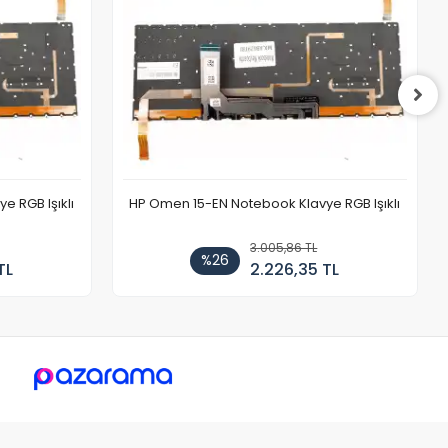
 RGB Işıklı
HP Omen 15-EN Notebook Klavye RGB Işıklı
3.005,86 TL
%26
TL
2.226,35 TL