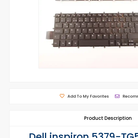
Add To My Favorites
Recom
Product Description
Dell inspiron 5379-TG