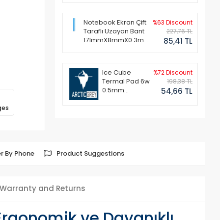
Notebook Ekran Çift
%63 Discount
Taraflı Uzayan Bant
227,76 TL
171mmX8mmX0.3mm
85,41 TL
(1 Set - 2 Adet)
Ice Cube
%72 Discount
Termal Pad 6w
198,38 TL
0.5mm
54,66 TL
50x50mm
ges
r By Phone
Product Suggestions
Warranty and Returns
Ergonomik ve Dayanıklı