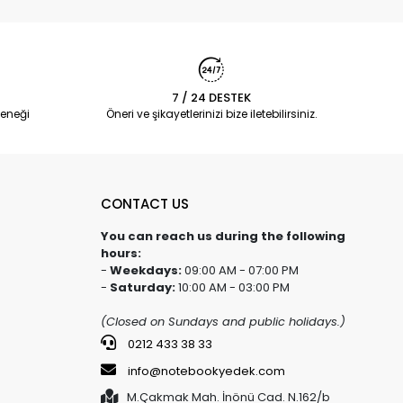
7 / 24 DESTEK
eneği
Öneri ve şikayetlerinizi bize iletebilirsiniz.
CONTACT US
You can reach us during the following
hours:
-
Weekdays:
09:00 AM - 07:00 PM
-
Saturday:
10:00 AM - 03:00 PM
(Closed on Sundays and public holidays.)
0212 433 38 33
info@notebookyedek.com
M.Çakmak Mah. İnönü Cad. N.162/b