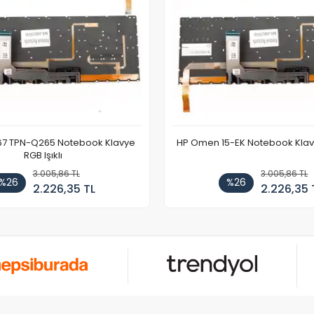
67 TPN-Q265 Notebook Klavye
HP Omen 15-EK Notebook Klavye
RGB Işıklı
3.005,86 TL
3.005,86 TL
%26
%26
2.226,35 TL
2.226,35 