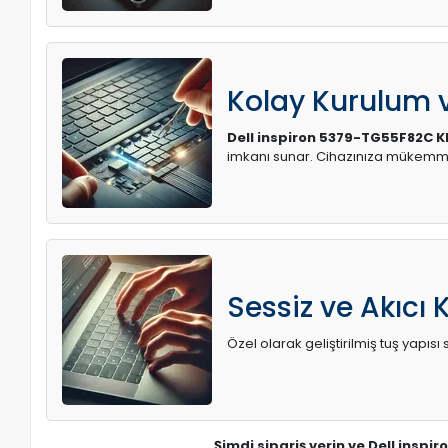
Kolay Kurulum
Dell inspiron 5379-TG55F82C K
imkanı sunar. Cihazınıza mükemme
Sessiz ve Akıcı 
Özel olarak geliştirilmiş tuş yapı
Şimdi sipariş verin ve Dell insp