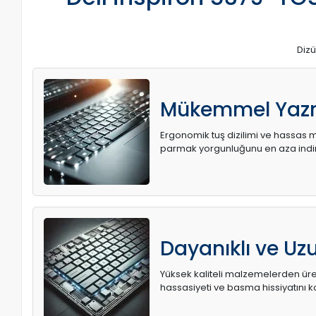
Dizü
Mükemmel Yaz
Ergonomik tuş dizilimi ve hassas me
parmak yorgunluğunu en aza indir
Dayanıklı ve U
Yüksek kaliteli malzemelerden üret
hassasiyeti ve basma hissiyatını k