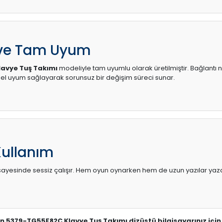
 ve Tam Uyum
lavye Tuş Takımı
modeliyle tam uyumlu olarak üretilmiştir. Bağlantı n
l uyum sağlayarak sorunsuz bir değişim süreci sunar.
Kullanım
sı sayesinde sessiz çalışır. Hem oyun oynarken hem de uzun yazılar yaza
iron 5379-TG55F82C Klavye Tuş Takımı dizüstü bilgisayarınız içi