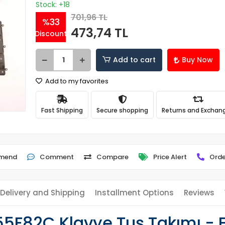
Stock: +18
701,96 TL
%33
473,74 TL
Discount
Add to cart
Buy Now
Add to my favorites
Fast Shipping
Secure shopping
Returns and Exchan
mend
Comment
Compare
Price Alert
Orde
Delivery and Shipping
Installment Options
Reviews
55F82C Klavye Tuş Takımı - 