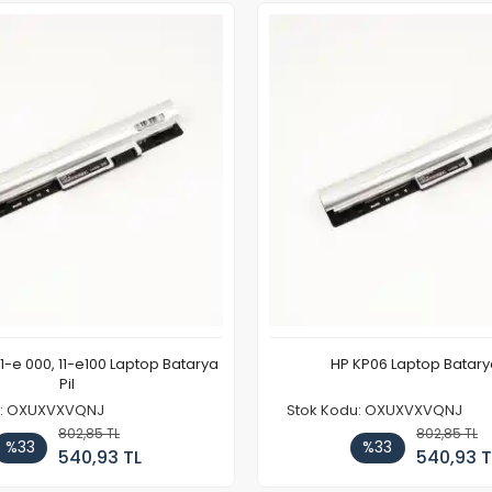
11-e 000, 11-e100 Laptop Batarya
HP KP06 Laptop Batarya
Pil
u: OXUXVXVQNJ
Stok Kodu: OXUXVXVQNJ
802,85 TL
802,85 TL
%33
%33
540,93 TL
540,93 T