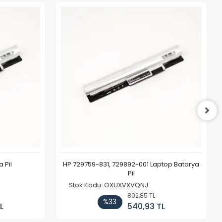
 Pil
HP 729759-831, 729892-001 Laptop Batarya
Pil
Stok Kodu: OXUXVXVQNJ
802,85 TL
%33
L
540,93 TL