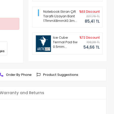
Notebook Ekran Çift
%63 Discount
Taraflı Uzayan Bant
227,76 TL
171mmX8mmX0.3mm
85,41 TL
(1 Set - 2 Adet)
Ice Cube
%72 Discount
Termal Pad 6w
198,38 TL
0.5mm
54,66 TL
ges
50x50mm
Order By Phone
Product Suggestions
Warranty and Returns