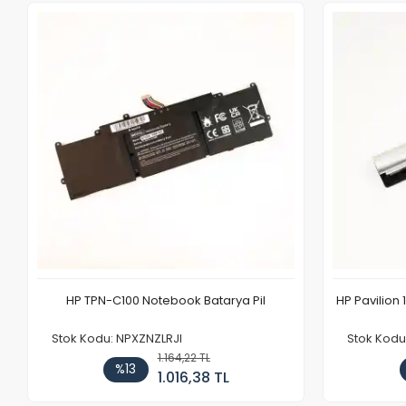
HP TPN-C100 Notebook Batarya Pil
HP Pavilion 
Stok Kodu: NPXZNZLRJI
Stok Kod
1.164,22 TL
%13
1.016,38 TL