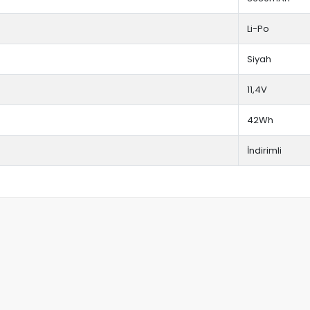
Li-Po
Siyah
11,4V
42Wh
İndirimli