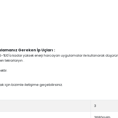
lamanız Gereken İp Uçları :
yi %5-%10'a kadar yüksek enerji harcayan uygulamalar ile kullanarak düşürü
n tekrarlaryın .
ktir.
 için bizimle iletişime geçebilirsiniz.
3
3680mAh