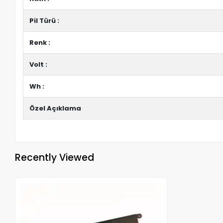
Pil Türü :
Renk :
Volt :
Wh :
Özel Açıklama
Recently Viewed
Out of stock