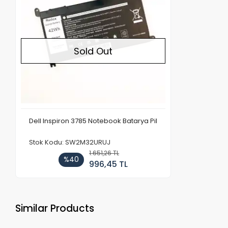
Sold Out
Dell Inspiron 3785 Notebook Batarya Pil
Stok Kodu: SW2M32URUJ
1.651,26 TL
%40
996,45 TL
Similar Products