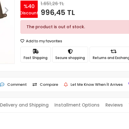
1.651,26 TL
%40
996,45 TL
Discount
The product is out of stock.
Add to my favorites
Fast Shipping
Secure shopping
Returns and Exchan
Comment
Compare
Let Me Know When İt Arrives
Delivery and Shipping
Installment Options
Reviews