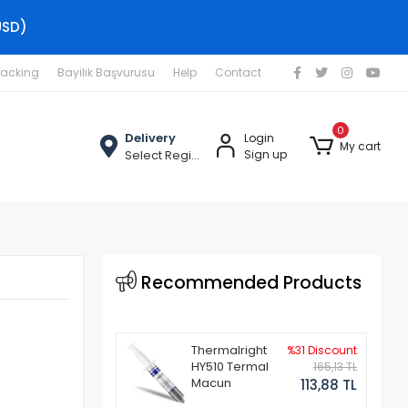
USD)
racking
Bayilik Başvurusu
Help
Contact
0
Delivery
Login
My cart
Select Region
Sign up
l
Recommended Products
Thermalright
%31 Discount
HY510 Termal
165,13 TL
Macun
113,88 TL