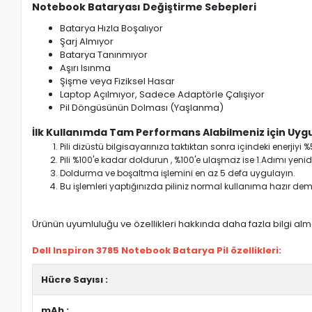
Notebook Bataryası Değiştirme Sebepleri
Batarya Hızla Boşalıyor
Şarj Almıyor
Batarya Tanınmıyor
Aşırı Isınma
Şişme veya Fiziksel Hasar
Laptop Açılmıyor, Sadece Adaptörle Çalışıyor
Pil Döngüsünün Dolması (Yaşlanma)
İlk Kullanımda Tam Performans Alabilmeniz için Uygu
Pili dizüstü bilgisayarınıza taktıktan sonra içindeki enerji
Pili %100'e kadar doldurun , %100'e ulaşmaz ise 1.Adımı yenide
Doldurma ve boşaltma işlemini en az 5 defa uygulayın.
Bu işlemleri yaptığınızda piliniz normal kullanıma hazır deme
Ürünün uyumluluğu ve özellikleri hakkında daha fazla bilgi almak
Dell Inspiron 3785 Notebook Batarya Pil özellikleri:
Hücre Sayısı :
mAh :