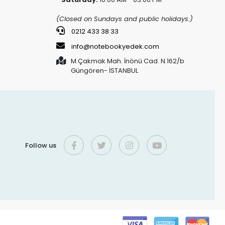
(Closed on Sundays and public holidays.)
0212 433 38 33
info@notebookyedek.com
M.Çakmak Mah. İnönü Cad. N.162/b
Güngören- İSTANBUL
Follow us