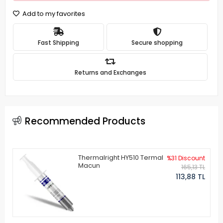
Add to my favorites
Fast Shipping
Secure shopping
Returns and Exchanges
Recommended Products
Thermalright HY510 Termal
%31 Discount
Macun
165,13 TL
113,88 TL