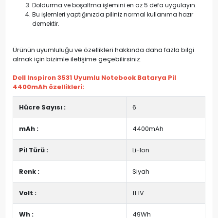
Doldurma ve boşaltma işlemini en az 5 defa uygulayın.
Bu işlemleri yaptığınızda piliniz normal kullanıma hazır
demektir.
Ürünün uyumluluğu ve özellikleri hakkında daha fazla bilgi
almak için bizimle iletişime geçebilirsiniz.
Dell Inspiron 3531 Uyumlu Notebook Batarya Pil
4400mAh özellikleri:
Hücre Sayısı :
6
mAh :
4400mAh
Pil Türü :
Li-Ion
Renk :
Siyah
Volt :
11.1V
Wh :
49Wh