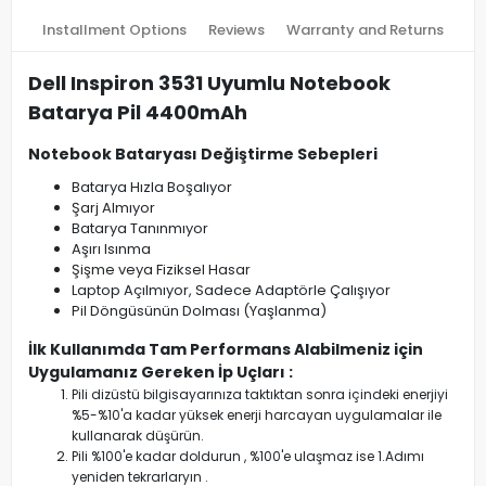
Installment Options
Reviews
Warranty and Returns
Dell Inspiron 3531 Uyumlu Notebook
Batarya Pil 4400mAh
Notebook Bataryası Değiştirme Sebepleri
Batarya Hızla Boşalıyor
Şarj Almıyor
Batarya Tanınmıyor
Aşırı Isınma
Şişme veya Fiziksel Hasar
Laptop Açılmıyor, Sadece Adaptörle Çalışıyor
Pil Döngüsünün Dolması (Yaşlanma)
İlk Kullanımda Tam Performans Alabilmeniz için
Uygulamanız Gereken İp Uçları :
Pili dizüstü bilgisayarınıza taktıktan sonra içindeki enerjiyi
%5-%10'a kadar yüksek enerji harcayan uygulamalar ile
kullanarak düşürün.
Pili %100'e kadar doldurun , %100'e ulaşmaz ise 1.Adımı
yeniden tekrarlaryın .