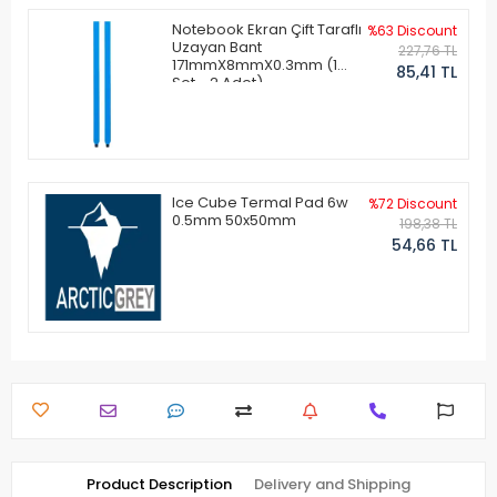
Notebook Ekran Çift Taraflı
%63 Discount
Uzayan Bant
227,76 TL
171mmX8mmX0.3mm (1
85,41 TL
Set - 2 Adet)
Ice Cube Termal Pad 6w
%72 Discount
0.5mm 50x50mm
198,38 TL
54,66 TL
Product Description
Delivery and Shipping