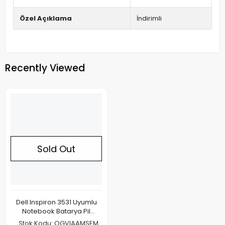
Özel Açıklama
İndirimli
Recently Viewed
Sold Out
Dell Inspiron 3531 Uyumlu
Notebook Batarya Pil
4400mAh
Stok Kodu: OGVIAAMSEM