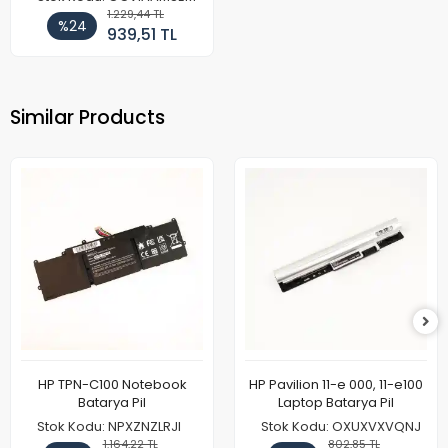
1.229,44 TL
%24
939,51 TL
Similar Products
HP TPN-C100 Notebook
HP Pavilion 11-e 000, 11-e100
Batarya Pil
Laptop Batarya Pil
Stok Kodu: NPXZNZLRJI
Stok Kodu: OXUXVXVQNJ
1.164,22 TL
802,85 TL