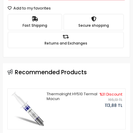
Add to my favorites
Fast Shipping
Secure shopping
Returns and Exchanges
Recommended Products
Thermalright HY510 Termal
%31 Discount
Macun
165,13 TL
113,88 TL