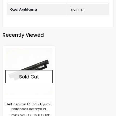
Özel Açıklama
İndirimli
Recently Viewed
Sold Out
Dell inspiron 17-3737 Uyumlu
Notebook Batarya Pil
4400mAh
Stok Kodu: OJBMTFGHVP