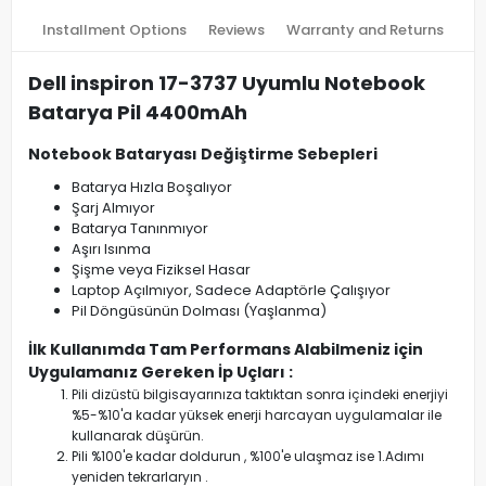
Installment Options
Reviews
Warranty and Returns
Dell inspiron 17-3737 Uyumlu Notebook
Batarya Pil 4400mAh
Notebook Bataryası Değiştirme Sebepleri
Batarya Hızla Boşalıyor
Şarj Almıyor
Batarya Tanınmıyor
Aşırı Isınma
Şişme veya Fiziksel Hasar
Laptop Açılmıyor, Sadece Adaptörle Çalışıyor
Pil Döngüsünün Dolması (Yaşlanma)
İlk Kullanımda Tam Performans Alabilmeniz için
Uygulamanız Gereken İp Uçları :
Pili dizüstü bilgisayarınıza taktıktan sonra içindeki enerjiyi
%5-%10'a kadar yüksek enerji harcayan uygulamalar ile
kullanarak düşürün.
Pili %100'e kadar doldurun , %100'e ulaşmaz ise 1.Adımı
yeniden tekrarlaryın .