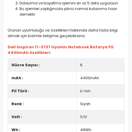
Doldurma ve boşaltma işlemini en az 5 defa uygulayın.
Bu işlemleri yaptığınızda piliniz normal kullanıma hazır
demektir.
Ürünün uyumluluğu ve özellikleri hakkında daha fazla bilgi
almak için bizimle iletişime geçebilirsiniz.
Dell inspiron 17-3737 Uyumlu Notebook Batarya Pil
4400mAh özellikleri:
Hücre Sayısı :
6
mAh :
4400mAh
Pil Türü :
Li-Ion
Renk :
Siyah
Volt :
11.1V
Wh :
49Wh