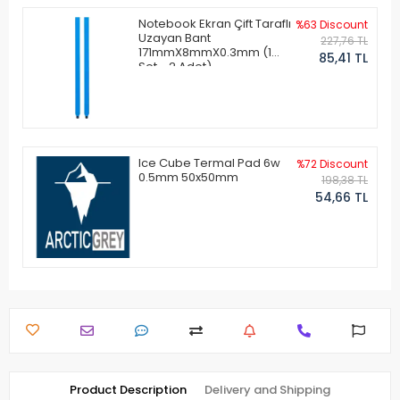
Notebook Ekran Çift Taraflı
%63 Discount
Uzayan Bant
227,76 TL
171mmX8mmX0.3mm (1
85,41 TL
Set - 2 Adet)
Ice Cube Termal Pad 6w
%72 Discount
0.5mm 50x50mm
198,38 TL
54,66 TL
Product Description
Delivery and Shipping