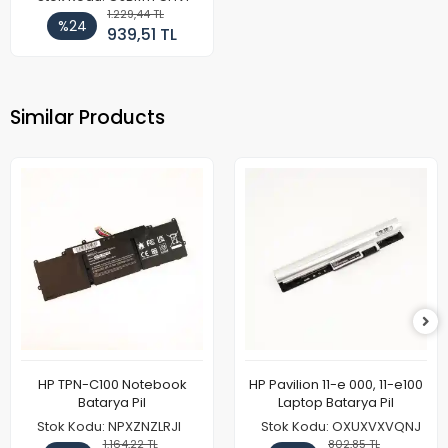
1.229,44 TL
%24
939,51 TL
Similar Products
HP TPN-C100 Notebook
HP Pavilion 11-e 000, 11-e100
Batarya Pil
Laptop Batarya Pil
Stok Kodu: NPXZNZLRJI
Stok Kodu: OXUXVXVQNJ
1.164,22 TL
802,85 TL