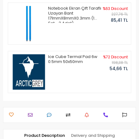
Notebook Ekran Çift Taraflı
%63 Discount
Uzayan Bant
227,76 TL
171mmX8mmX0.3mm (1
85,41 TL
Set - 2 Adet)
Ice Cube Termal Pad 6w
%72 Discount
0.5mm 50x50mm
198,38 TL
54,66 TL
Product Description
Delivery and Shipping