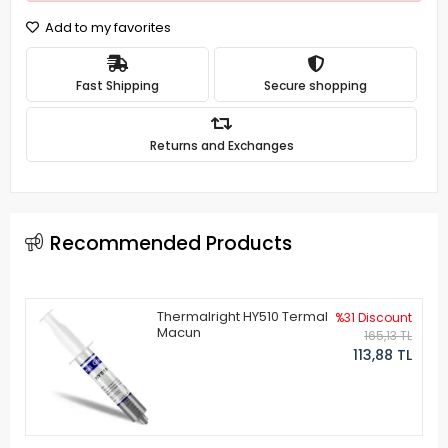
Add to my favorites
Fast Shipping
Secure shopping
Returns and Exchanges
Recommended Products
Thermalright HY510 Termal
%31 Discount
Macun
165,13 TL
113,88 TL