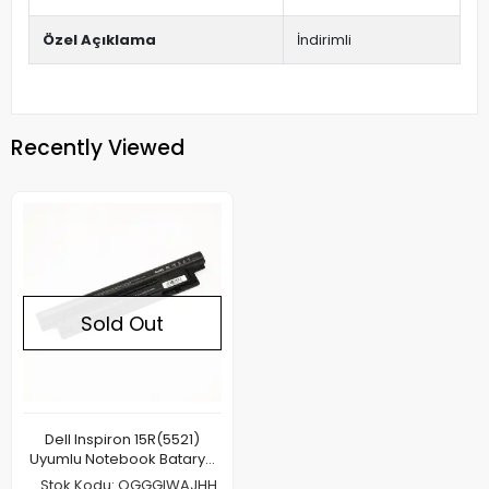
Özel Açıklama
İndirimli
Recently Viewed
Sold Out
Dell Inspiron 15R(5521)
Uyumlu Notebook Batarya
Pil 4400mAh
Stok Kodu: OGGGIWAJHH