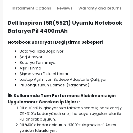
Installment Options
Reviews
Warranty and Returns
Dell Inspiron 15R(5521) Uyumlu Notebook
Batarya Pil 4400mAh
Notebook Bataryası Değiştirme Sebepleri
Batarya Hızla Boşalıyor
Şarj Almıyor
Batarya Tanınmıyor
Aşırı Isınma
Şişme veya Fiziksel Hasar
Laptop Açılmıyor, Sadece Adaptörle Çalışıyor
Pil Döngüsünün Dolması (Yaşlanma)
İlk Kullanımda Tam Performans Alabilmeniz için
Uygulamanız Gereken İp Uçları :
Pili dizüstü bilgisayarınıza taktıktan sonra içindeki enerjiyi
%5-%10'a kadar yüksek enerji harcayan uygulamalar ile
kullanarak düşürün.
Pili %100'e kadar doldurun , %100'e ulaşmaz ise 1.Adımı
yeniden tekrarlaryın .