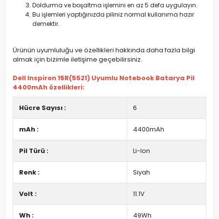
Doldurma ve boşaltma işlemini en az 5 defa uygulayın.
Bu işlemleri yaptığınızda piliniz normal kullanıma hazır
demektir.
Ürünün uyumluluğu ve özellikleri hakkında daha fazla bilgi
almak için bizimle iletişime geçebilirsiniz.
Dell Inspiron 15R(5521) Uyumlu Notebook Batarya Pil
4400mAh özellikleri:
Hücre Sayısı :
6
mAh :
4400mAh
Pil Türü :
Li-Ion
Renk :
Siyah
Volt :
11.1V
Wh :
49Wh