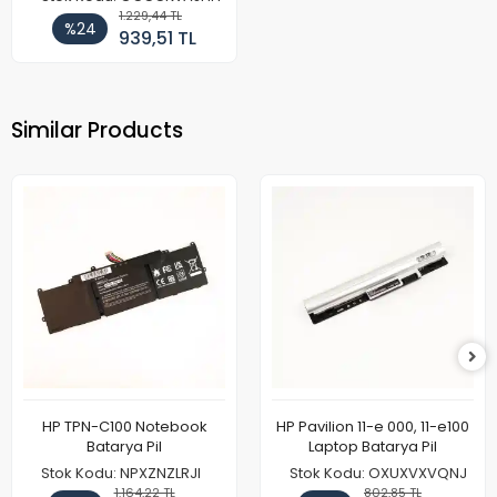
1.229,44 TL
%24
939,51 TL
Similar Products
HP TPN-C100 Notebook
HP Pavilion 11-e 000, 11-e100
Batarya Pil
Laptop Batarya Pil
Stok Kodu: NPXZNZLRJI
Stok Kodu: OXUXVXVQNJ
1.164,22 TL
802,85 TL