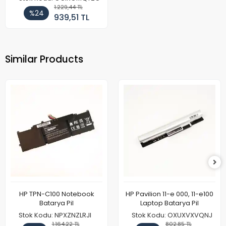
1.229,44 TL
%24
939,51 TL
Similar Products
HP TPN-C100 Notebook
HP Pavilion 11-e 000, 11-e100
Batarya Pil
Laptop Batarya Pil
Stok Kodu: NPXZNZLRJI
Stok Kodu: OXUXVXVQNJ
1.164,22 TL
802,85 TL