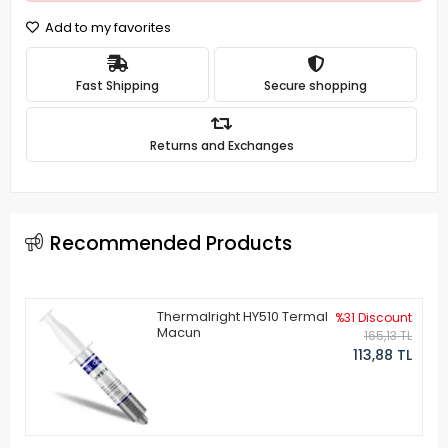
Add to my favorites
Fast Shipping
Secure shopping
Returns and Exchanges
Recommended Products
Thermalright HY510 Termal
%31 Discount
Macun
165,13 TL
113,88 TL