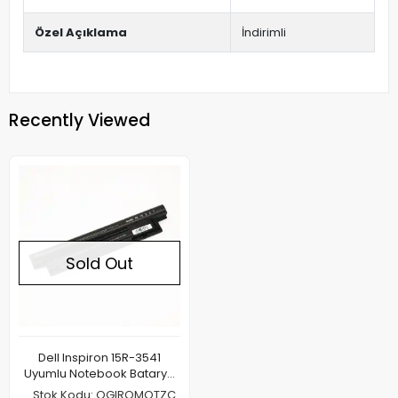
Özel Açıklama
İndirimli
Recently Viewed
Sold Out
Dell Inspiron 15R-3541
Uyumlu Notebook Batarya
Pil 4400mAh
Stok Kodu: OGIROMQTZC