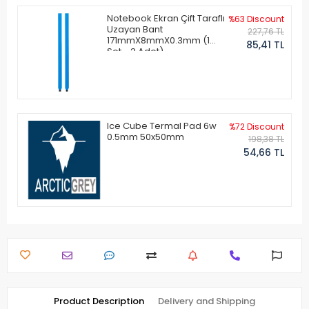
Notebook Ekran Çift Taraflı
%63 Discount
Uzayan Bant
227,76 TL
171mmX8mmX0.3mm (1
85,41 TL
Set - 2 Adet)
Ice Cube Termal Pad 6w
%72 Discount
0.5mm 50x50mm
198,38 TL
54,66 TL
Product Description
Delivery and Shipping