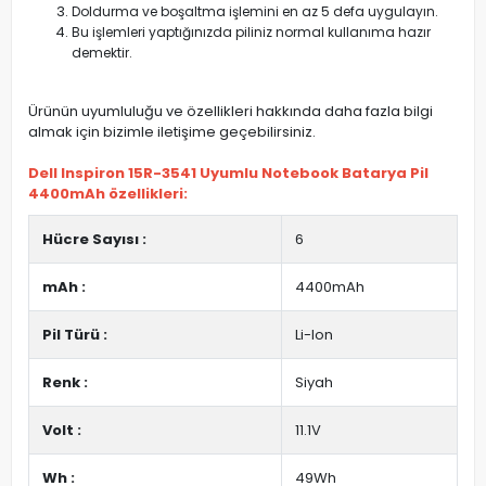
Doldurma ve boşaltma işlemini en az 5 defa uygulayın.
Bu işlemleri yaptığınızda piliniz normal kullanıma hazır
demektir.
Ürünün uyumluluğu ve özellikleri hakkında daha fazla bilgi
almak için bizimle iletişime geçebilirsiniz.
Dell Inspiron 15R-3541 Uyumlu Notebook Batarya Pil
4400mAh özellikleri:
Hücre Sayısı :
6
mAh :
4400mAh
Pil Türü :
Li-Ion
Renk :
Siyah
Volt :
11.1V
Wh :
49Wh