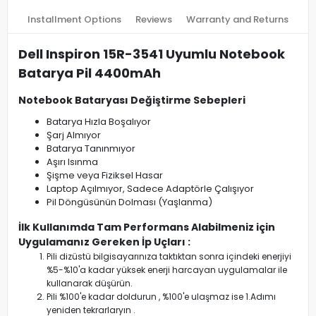
Installment Options
Reviews
Warranty and Returns
Dell Inspiron 15R-3541 Uyumlu Notebook
Batarya Pil 4400mAh
Notebook Bataryası Değiştirme Sebepleri
Batarya Hızla Boşalıyor
Şarj Almıyor
Batarya Tanınmıyor
Aşırı Isınma
Şişme veya Fiziksel Hasar
Laptop Açılmıyor, Sadece Adaptörle Çalışıyor
Pil Döngüsünün Dolması (Yaşlanma)
İlk Kullanımda Tam Performans Alabilmeniz için
Uygulamanız Gereken İp Uçları :
Pili dizüstü bilgisayarınıza taktıktan sonra içindeki enerjiyi
%5-%10'a kadar yüksek enerji harcayan uygulamalar ile
kullanarak düşürün.
Pili %100'e kadar doldurun , %100'e ulaşmaz ise 1.Adımı
yeniden tekrarlaryın .