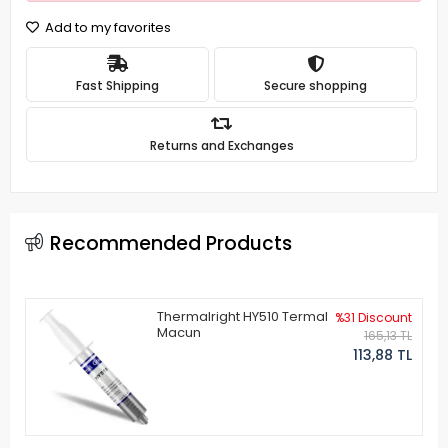
Add to my favorites
Fast Shipping
Secure shopping
Returns and Exchanges
Recommended Products
Thermalright HY510 Termal
%31 Discount
Macun
165,13 TL
113,88 TL