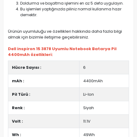
Doldurma ve boşaltma işlemini en az 5 defa uygulayın.
Bu işlemleri yaptığınızda piliniz normal kullanıma hazır
demektir.
Ürünün uyumluluğu ve özellikleri hakkında daha fazla bilgi
almak için bizimle iletişime geçebilirsiniz.
Dell inspiron 15 3878 Uyumlu Notebook Batarya Pil
4400mAh özellikleri:
Hücre Sayısı :
6
mAh :
4400mAh
Pil Türü :
Li-Ion
Renk :
Siyah
Volt :
11.1V
Wh :
49Wh