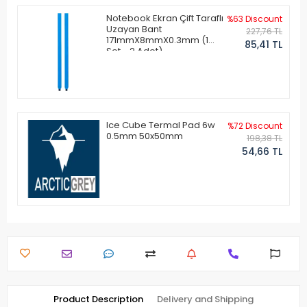
Notebook Ekran Çift Taraflı
%63 Discount
Uzayan Bant
227,76 TL
171mmX8mmX0.3mm (1
85,41 TL
Set - 2 Adet)
Ice Cube Termal Pad 6w
%72 Discount
0.5mm 50x50mm
198,38 TL
54,66 TL
Product Description
Delivery and Shipping