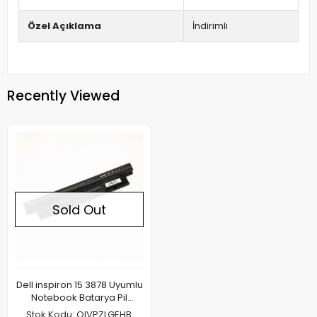
Özel Açıklama
İndirimli
Recently Viewed
Sold Out
Dell inspiron 15 3878 Uyumlu
Notebook Batarya Pil
4400mAh
Stok Kodu: OIVPZLGEHB