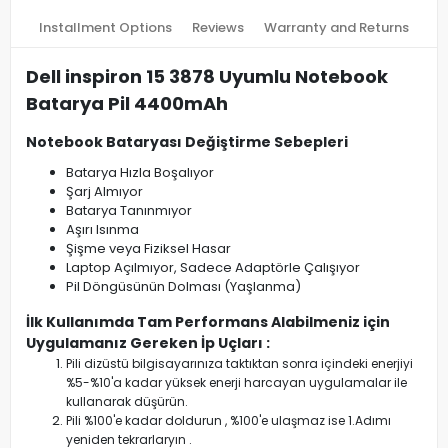
Installment Options
Reviews
Warranty and Returns
Dell inspiron 15 3878 Uyumlu Notebook
Batarya Pil 4400mAh
Notebook Bataryası Değiştirme Sebepleri
Batarya Hızla Boşalıyor
Şarj Almıyor
Batarya Tanınmıyor
Aşırı Isınma
Şişme veya Fiziksel Hasar
Laptop Açılmıyor, Sadece Adaptörle Çalışıyor
Pil Döngüsünün Dolması (Yaşlanma)
İlk Kullanımda Tam Performans Alabilmeniz için
Uygulamanız Gereken İp Uçları :
Pili dizüstü bilgisayarınıza taktıktan sonra içindeki enerjiyi
%5-%10'a kadar yüksek enerji harcayan uygulamalar ile
kullanarak düşürün.
Pili %100'e kadar doldurun , %100'e ulaşmaz ise 1.Adımı
yeniden tekrarlaryın .