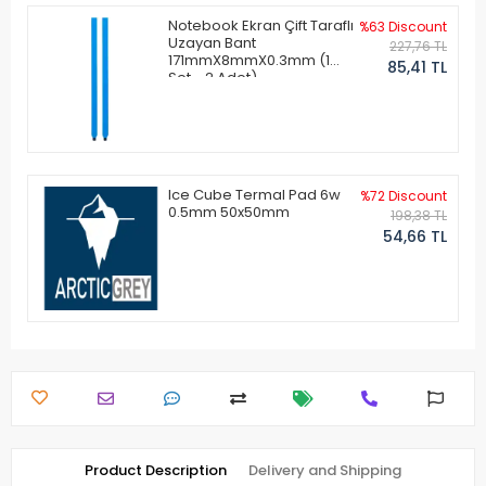
Notebook Ekran Çift Taraflı
%63 Discount
Uzayan Bant
227,76 TL
171mmX8mmX0.3mm (1
85,41 TL
Set - 2 Adet)
Ice Cube Termal Pad 6w
%72 Discount
0.5mm 50x50mm
198,38 TL
54,66 TL
Product Description
Delivery and Shipping