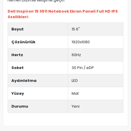
hemen bizimle iletişime geçin.
Dell Inspiron 15 3511 Notebook Ekran Paneli Full HD IPS
özellikleri:
Boyut
15.6''
Çözünürlük
1920x1080
Hertz
60Hz
Soket
30 Pin / eDP
Aydınlatma
LED
Yüzey
Mat
Durumu
Yeni