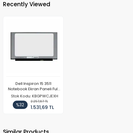
Recently Viewed
Dell Inspiron 15 3511
Notebook Ekran Paneli Full
HD IPS
Stok Kodu: KBGPWCJEXH
2.257,67 TL
%32
1.531,69 TL
Similar Products