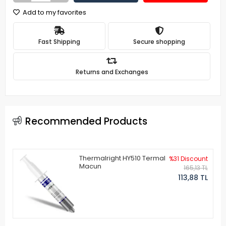
Add to my favorites
Fast Shipping
Secure shopping
Returns and Exchanges
Recommended Products
Thermalright HY510 Termal
%31 Discount
Macun
165,13 TL
113,88 TL