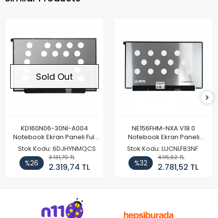
Sold Out
KD160N06-30NI-A004
NE156FHM-NXA V18.0
Notebook Ekran Paneli Full
Notebook Ekran Paneli
HD
144Hz
Stok Kodu: 6DJHYNMQCS
Stok Kodu: LUCNLF83NF
3.131,70 TL
4.115,62 TL
%26
%32
2.319,74 TL
2.781,52 TL