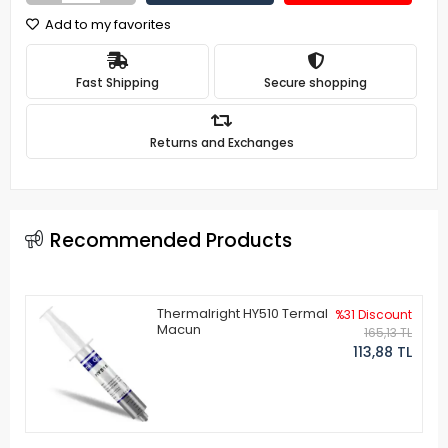
Add to my favorites
Fast Shipping
Secure shopping
Returns and Exchanges
Recommended Products
Thermalright HY510 Termal
%31 Discount
Macun
165,13 TL
113,88 TL