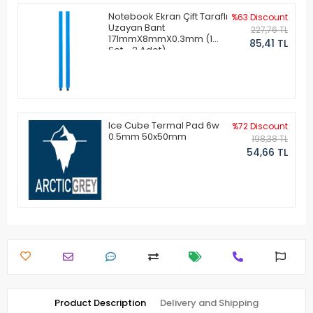
Notebook Ekran Çift Taraflı
%63 Discount
Uzayan Bant
227,76 TL
171mmX8mmX0.3mm (1
85,41 TL
Set - 2 Adet)
Ice Cube Termal Pad 6w
%72 Discount
0.5mm 50x50mm
198,38 TL
54,66 TL
Product Description
Delivery and Shipping