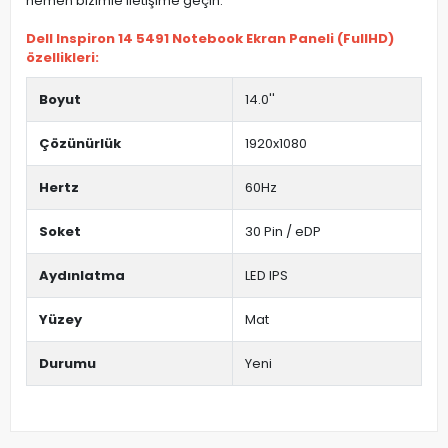
hemen bizimle iletişime geçin.
Dell Inspiron 14 5491 Notebook Ekran Paneli (FullHD)
özellikleri:
Boyut
14.0''
Çözünürlük
1920x1080
Hertz
60Hz
Soket
30 Pin / eDP
Aydınlatma
LED IPS
Yüzey
Mat
Durumu
Yeni