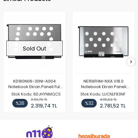
Sold Out
KD160N06-30NI-A004
NE156FHM-NXA V18.0
Notebook Ekran Paneli Full
Notebook Ekran Paneli
HD
144Hz
Stok Kodu: 6DJHYNMQCS
Stok Kodu: LUCNLF83NF
3.131,70 TL
4.115,62 TL
%26
%32
2.319,74 TL
2.781,52 TL