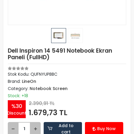
Dell Inspiron 14 5491 Notebook Ekran
Paneli (FullHD)
Stok Kodu: QUFNYUPBBC
Brand:
LineOn
Category:
Notebook Screen
Stock: +18
2.390,91 TL
%30
1.679,73 TL
Discount
Add to
Buy Now
cart