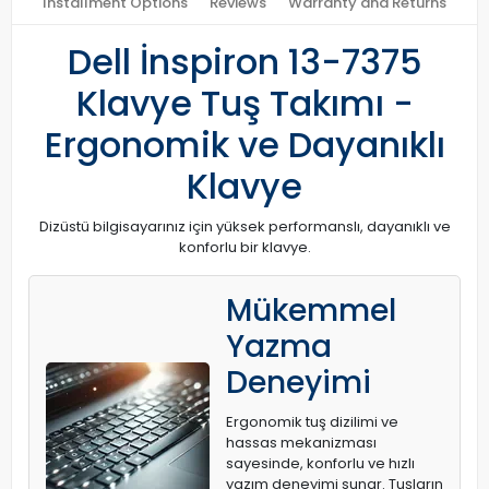
Installment Options
Reviews
Warranty and Returns
Dell İnspiron 13-7375
Klavye Tuş Takımı -
Ergonomik ve Dayanıklı
Klavye
Dizüstü bilgisayarınız için yüksek performanslı, dayanıklı ve
konforlu bir klavye.
Mükemmel
Yazma
Deneyimi
Ergonomik tuş dizilimi ve
hassas mekanizması
sayesinde, konforlu ve hızlı
yazım deneyimi sunar. Tuşların