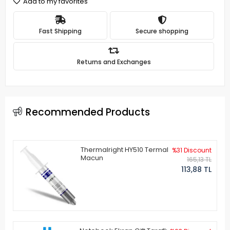
Add to my favorites
Fast Shipping
Secure shopping
Returns and Exchanges
Recommended Products
Thermalright HY510 Termal
%31 Discount
Macun
165,13 TL
113,88 TL