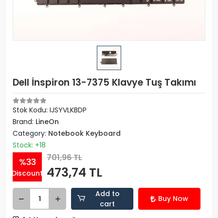
Dell İnspiron 13-7375 Klavye Tuş Takımı
Stok Kodu: IJSYVLKBDP
Brand:
LineOn
Category:
Notebook Keyboard
Stock: +18
701,96 TL
%33
473,74 TL
Discount
Add to
Buy Now
cart