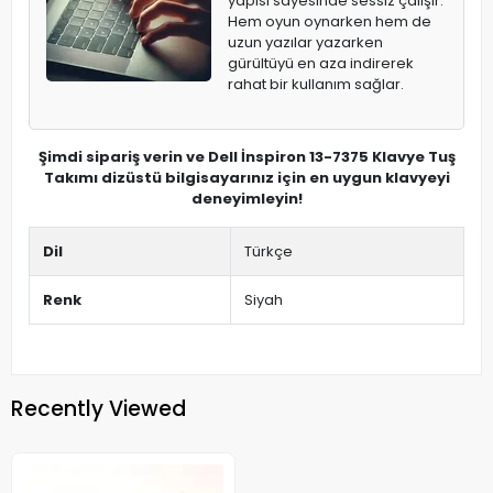
yapısı sayesinde sessiz çalışır.
Hem oyun oynarken hem de
uzun yazılar yazarken
gürültüyü en aza indirerek
rahat bir kullanım sağlar.
Şimdi sipariş verin ve Dell İnspiron 13-7375 Klavye Tuş
Takımı dizüstü bilgisayarınız için en uygun klavyeyi
deneyimleyin!
Dil
Türkçe
Renk
Siyah
Recently Viewed