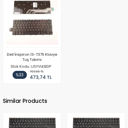
Dell İnspiron 13-7375 Klavye
Tuş Takımı
Stok Kodu: IJSYVLKBDP
701,96 TL
%33
473,74 TL
Similar Products