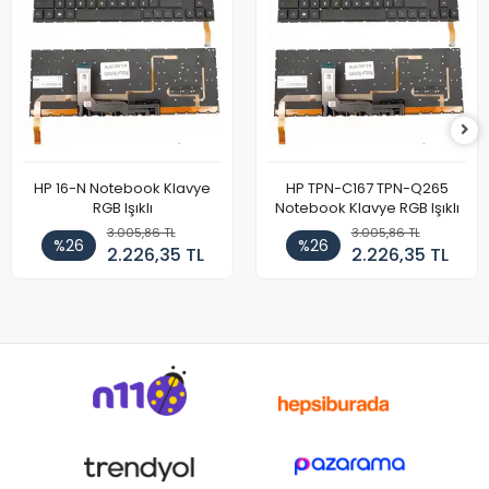
HP 16-N Notebook Klavye
HP TPN-C167 TPN-Q265
RGB Işıklı
Notebook Klavye RGB Işıklı
3.005,86 TL
3.005,86 TL
%26
%26
2.226,35 TL
2.226,35 TL