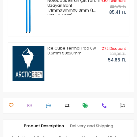
Notebook Ekran Çift Taraflı
%63 Discount
Uzayan Bant
227,76 TL
171mmX8mmX0.3mm (1
85,41 TL
Set - 2 Adet)
Ice Cube Termal Pad 6w
%72 Discount
0.5mm 50x50mm
198,38 TL
54,66 TL
Product Description
Delivery and Shipping