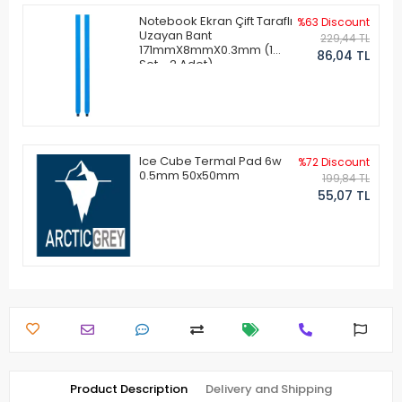
Notebook Ekran Çift Taraflı
%63 Discount
Uzayan Bant
229,44 TL
171mmX8mmX0.3mm (1
86,04 TL
Set - 2 Adet)
Ice Cube Termal Pad 6w
%72 Discount
0.5mm 50x50mm
199,84 TL
55,07 TL
Product Description
Delivery and Shipping