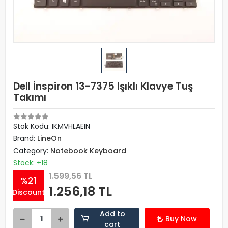
Dell İnspiron 13-7375 Işıklı Klavye Tuş
Takımı
Stok Kodu: IKMVHLAEIN
Brand:
LineOn
Category:
Notebook Keyboard
Stock: +18
1.599,56 TL
%21
1.256,18 TL
Discount
Add to
Buy Now
cart