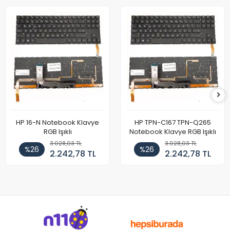
HP 16-N Notebook Klavye
HP TPN-C167 TPN-Q265
RGB Işıklı
Notebook Klavye RGB Işıklı
3.028,03 TL
3.028,03 TL
%26
%26
2.242,78 TL
2.242,78 TL