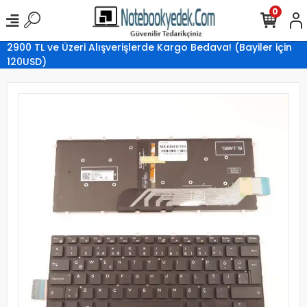
0
2900 TL ve Üzeri Alışverişlerde Kargo Bedava! (Bayiler için
120USD)