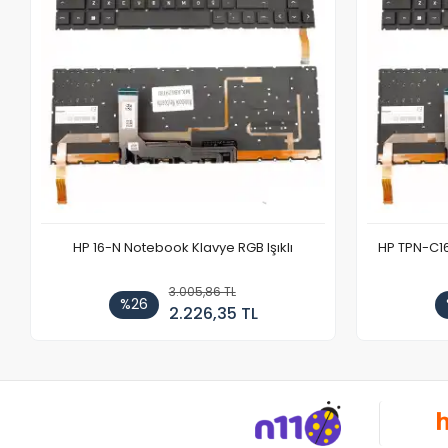
HP 16-N Notebook Klavye RGB Işıklı
HP TPN-C1
3.005,86 TL
%26
2.226,35 TL