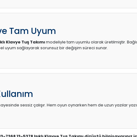
 ve Tam Uyum
ıklı Klavye Tuş Takımı
modeliyle tam uyumlu olarak üretilmiştir. Bağla
l uyum sağlayarak sorunsuz bir değişim süreci sunar.
Kullanım
sı sayesinde sessiz çalışır. Hem oyun oynarken hem de uzun yazılar yaza
 13-7368 13-5378 Işıklı Klavye Tuş Takımı dizüstü bilgisayarınız