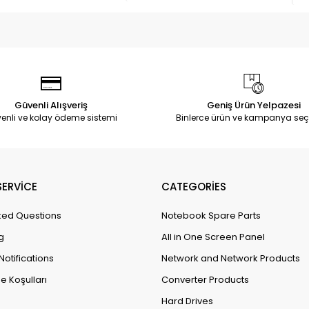
Güvenli Alışveriş
Geniş Ürün Yelpazesi
enli ve kolay ödeme sistemi
Binlerce ürün ve kampanya seç
ERVİCE
CATEGORİES
ked Questions
Notebook Spare Parts
g
All in One Screen Panel
Notifications
Network and Network Products
e Koşulları
Converter Products
Hard Drives