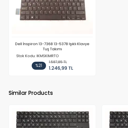
Dell İnspiron 13-7368 13-5378 Işıklı Klavye
Tuş Takımı
Stok Kodu: IKMSKIMRTO
1.587,85 TL
%21
1.246,99 TL
Similar Products