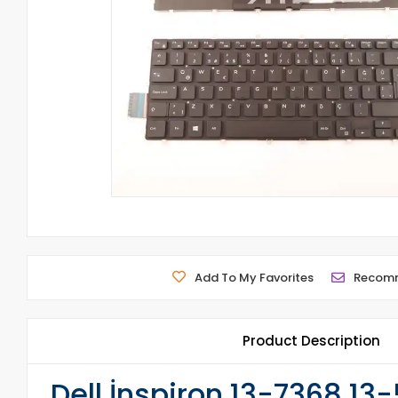
Add To My Favorites
Recom
Product Description
Dell İnspiron 13-7368 13-