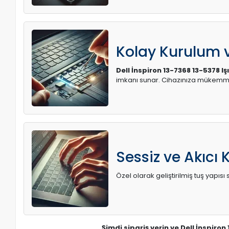
Kolay Kurulum
Dell İnspiron 13-7368 13-5378 Iş
imkanı sunar. Cihazınıza mükemme
Sessiz ve Akıcı 
Özel olarak geliştirilmiş tuş yapı
Şimdi sipariş verin ve Dell İnspiron