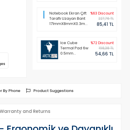
Notebook Ekran Çift
%63 Discount
Taraflı Uzayan Bant
227,76 TL
171mmX8mmX0.3mm
85,41 TL
(1 Set - 2 Adet)
Ice Cube
%72 Discount
Termal Pad 6w
198,38 TL
0.5mm
54,66 TL
50x50mm
ges
r By Phone
Product Suggestions
Warranty and Returns
ı - Ergonomik ve Dayanıklı