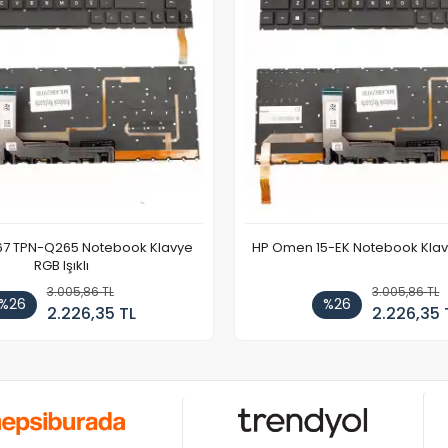
67 TPN-Q265 Notebook Klavye
HP Omen 15-EK Notebook Klavye
RGB Işıklı
3.005,86 TL
3.005,86 TL
%26
%26
2.226,35 TL
2.226,35 