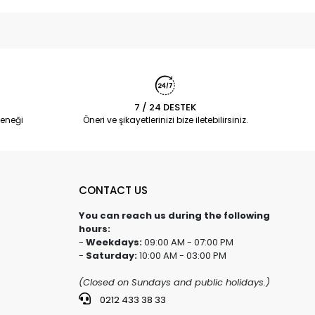
7 / 24 DESTEK
eneği
Öneri ve şikayetlerinizi bize iletebilirsiniz.
CONTACT US
You can reach us during the following
hours:
-
Weekdays:
09:00 AM - 07:00 PM
-
Saturday:
10:00 AM - 03:00 PM
(Closed on Sundays and public holidays.)
0212 433 38 33