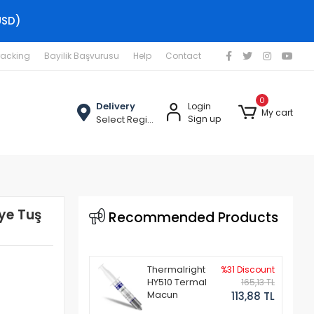
USD)
racking
Bayilik Başvurusu
Help
Contact
0
Delivery
Login
My cart
Select Region
Sign up
vye Tuş
Recommended Products
Thermalright
%31 Discount
HY510 Termal
165,13 TL
Macun
113,88 TL