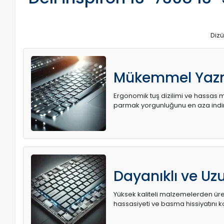
Dizü
Mükemmel Yaz
Ergonomik tuş dizilimi ve hassas me
parmak yorgunluğunu en aza indir
Dayanıklı ve U
Yüksek kaliteli malzemelerden üret
hassasiyeti ve basma hissiyatını k