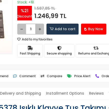
Stock: +18
1.587,85 TL
%21
1.246,99 TL
Discount
Add to cart
Buy Now
Add to my favorites
Fast Shipping
Secure shopping
Returns and Exchan
mend
Comment
Compare
Price Alert
Orde
Delivery and Shipping
Installment Options
Reviews
5378 Işıklı Klavye Tuş Takım