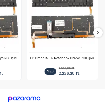
 RGB Işıklı
HP Omen 15-EN Notebook Klavye RGB Işıklı
3.005,86 TL
%26
TL
2.226,35 TL