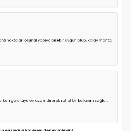
ntı noktaları orijinal yapıya birebir uygun olup, kolay montaj
rken gürültüyü en aza indirerek rahat bir kullanım sağlar.
 için en uygun klavyeyi deneyimleyin!