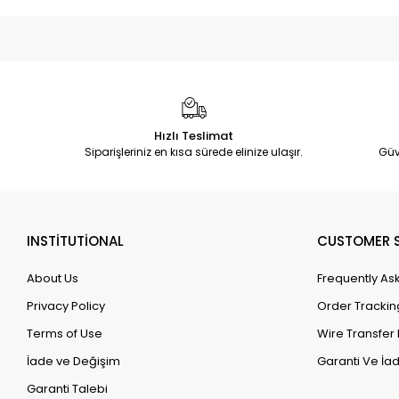
Hızlı Teslimat
Siparişleriniz en kısa sürede elinize ulaşır.
Güv
INSTİTUTİONAL
CUSTOMER S
About Us
Frequently As
Privacy Policy
Order Trackin
Terms of Use
Wire Transfer 
İade ve Değişim
Garanti Ve İad
Garanti Talebi