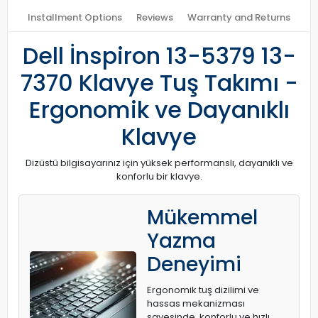
Installment Options
Reviews
Warranty and Returns
Dell İnspiron 13-5379 13-
7370 Klavye Tuş Takımı -
Ergonomik ve Dayanıklı
Klavye
Dizüstü bilgisayarınız için yüksek performanslı, dayanıklı ve
konforlu bir klavye.
Mükemmel
Yazma
Deneyimi
Ergonomik tuş dizilimi ve
hassas mekanizması
sayesinde, konforlu ve hızlı