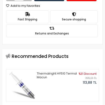
Add to my favorites
Fast Shipping
Secure shopping
Returns and Exchanges
Recommended Products
Thermalright HY510 Termal
%31 Discount
Macun
165,13 TL
113,88 TL