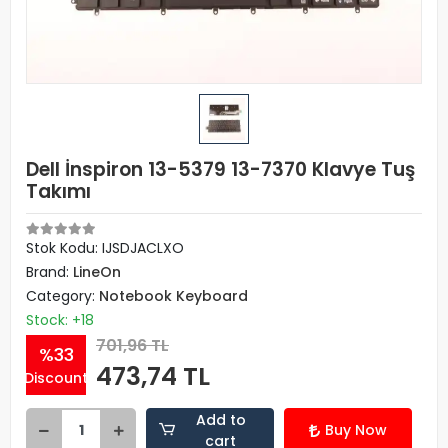
Dell İnspiron 13-5379 13-7370 Klavye Tuş
Takımı
Stok Kodu: IJSDJACLXO
Brand:
LineOn
Category:
Notebook Keyboard
Stock: +18
701,96 TL
%33
473,74 TL
Discount
Add to
Buy Now
cart