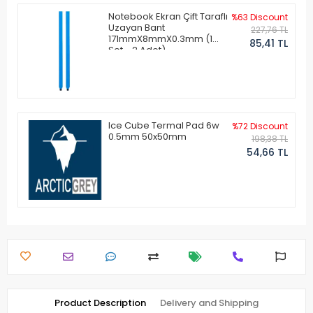
Notebook Ekran Çift Taraflı
%63 Discount
Uzayan Bant
227,76 TL
171mmX8mmX0.3mm (1
85,41 TL
Set - 2 Adet)
Ice Cube Termal Pad 6w
%72 Discount
0.5mm 50x50mm
198,38 TL
54,66 TL
Product Description
Delivery and Shipping