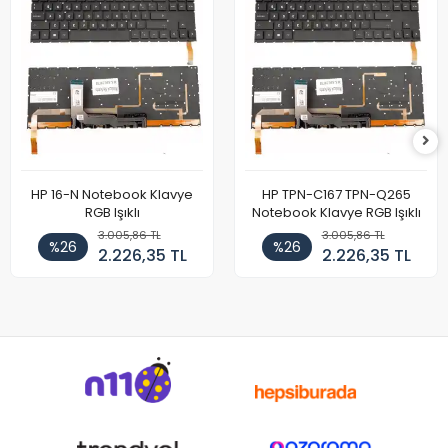
HP 16-N Notebook Klavye
HP TPN-C167 TPN-Q265
RGB Işıklı
Notebook Klavye RGB Işıklı
3.005,86 TL
3.005,86 TL
%26
%26
2.226,35 TL
2.226,35 TL