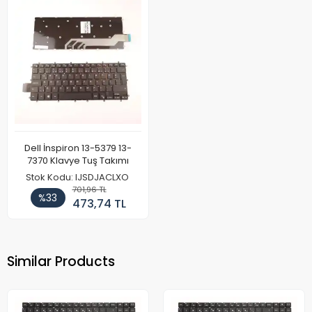
Dell İnspiron 13-5379 13-
7370 Klavye Tuş Takımı
Stok Kodu: IJSDJACLXO
701,96 TL
%33
473,74 TL
Similar Products