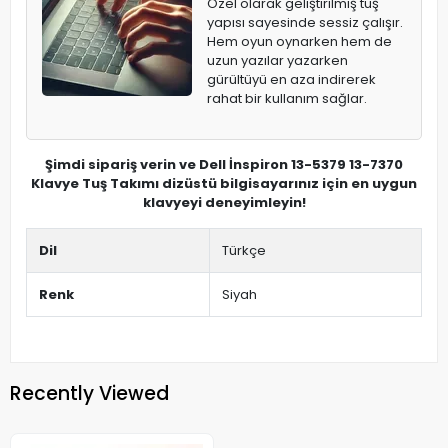
Özel olarak geliştirilmiş tuş
yapısı sayesinde sessiz çalışır.
Hem oyun oynarken hem de
uzun yazılar yazarken
gürültüyü en aza indirerek
rahat bir kullanım sağlar.
Şimdi sipariş verin ve Dell İnspiron 13-5379 13-7370
Klavye Tuş Takımı dizüstü bilgisayarınız için en uygun
klavyeyi deneyimleyin!
Dil
Türkçe
Renk
Siyah
Recently Viewed