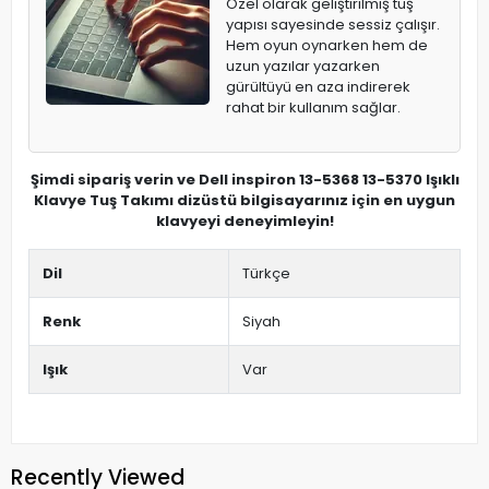
Özel olarak geliştirilmiş tuş
yapısı sayesinde sessiz çalışır.
Hem oyun oynarken hem de
uzun yazılar yazarken
gürültüyü en aza indirerek
rahat bir kullanım sağlar.
Şimdi sipariş verin ve Dell inspiron 13-5368 13-5370 Işıklı
Klavye Tuş Takımı dizüstü bilgisayarınız için en uygun
klavyeyi deneyimleyin!
Dil
Türkçe
Renk
Siyah
Işık
Var
Recently Viewed