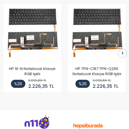
HP 16-N Notebook Klavye
HP TPN-C167 TPN-Q265
RGB Işıklı
Notebook Klavye RGB Işıklı
3.005,86 TL
3.005,86 TL
%26
%26
2.226,35 TL
2.226,35 TL