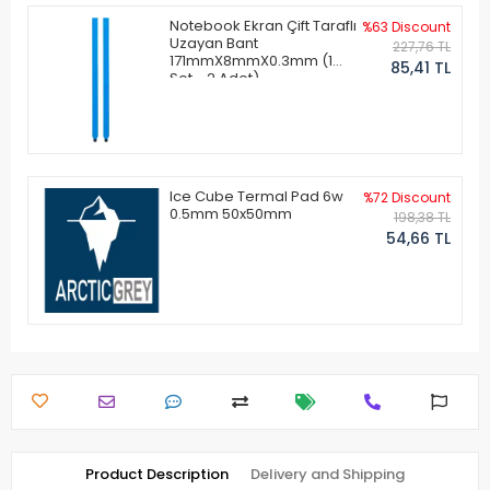
Notebook Ekran Çift Taraflı
%63 Discount
Uzayan Bant
227,76 TL
171mmX8mmX0.3mm (1
85,41 TL
Set - 2 Adet)
Ice Cube Termal Pad 6w
%72 Discount
0.5mm 50x50mm
198,38 TL
54,66 TL
Product Description
Delivery and Shipping