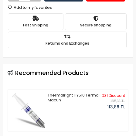
Add to my favorites
Fast Shipping
Secure shopping
Returns and Exchanges
Recommended Products
Thermalright HY510 Termal
%31 Discount
Macun
165,13 TL
113,88 TL