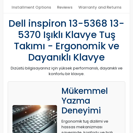
Installment Options
Reviews
Warranty and Returns
Dell inspiron 13-5368 13-
5370 Işıklı Klavye Tuş
Takımı - Ergonomik ve
Dayanıklı Klavye
Dizüstü bilgisayarınız için yüksek performanslı, dayanıklı ve
konforlu bir klavye.
Mükemmel
Yazma
Deneyimi
Ergonomik tuş dizilimi ve
hassas mekanizması
sayesinde, konforlu ve hızlı