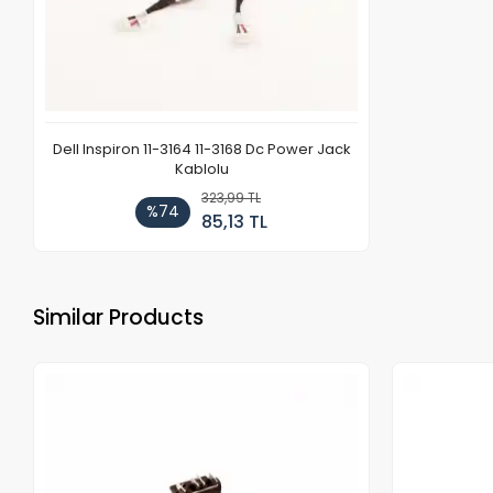
Dell Inspiron 11-3164 11-3168 Dc Power Jack
Kablolu
323,99 TL
%74
85,13 TL
Similar Products