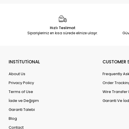
Hızlı Teslimat
Siparişleriniz en kısa sürede elinize ulaşır.
Güv
INSTİTUTİONAL
CUSTOMER S
About Us
Frequently As
Privacy Policy
Order Trackin
Terms of Use
Wire Transfer 
İade ve Değişim
Garanti Ve İad
Garanti Talebi
Blog
Contact