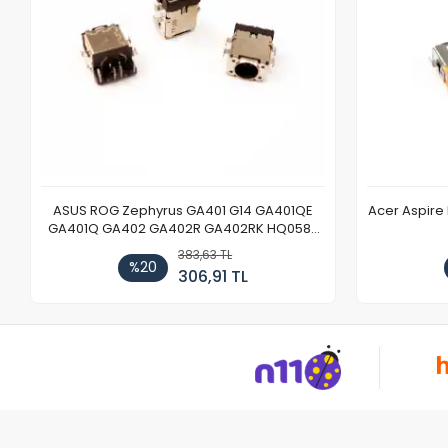
ASUS ROG Zephyrus GA401 G14 GA401QE
Acer Aspire
GA401Q GA402 GA402R GA402RK HQ058T
GA503QR GA503QS GA503QM GA503QE
383,63 TL
GX650 Notebook DC Power Jack Soketi
%20
306,91 TL