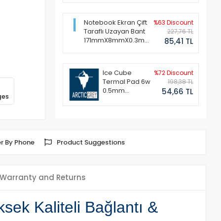
Notebook Ekran Çift
%63 Discount
Taraflı Uzayan Bant
227,76 TL
171mmX8mmX0.3mm
85,41 TL
(1 Set - 2 Adet)
Ice Cube
%72 Discount
Termal Pad 6w
198,38 TL
0.5mm
54,66 TL
ges
50x50mm
r By Phone
Product Suggestions
Warranty and Returns
ek Kaliteli Bağlantı &