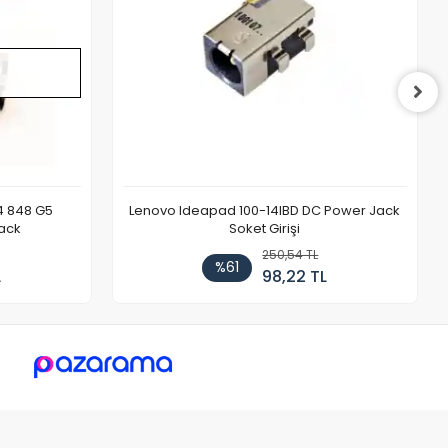
4 848 G5
Lenovo Ideapad 100-14IBD DC Power Jack
ack
Soket Girişi
250,54 TL
%61
L
98,22 TL