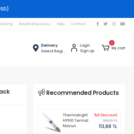
USD)
racking
Bayilik Başvurusu
Help
Contact
0
Delivery
Login
My cart
Select Region
Sign up
Jack
Recommended Products
Thermalright
%31 Discount
HY510 Termal
165,13 TL
Macun
113,88 TL