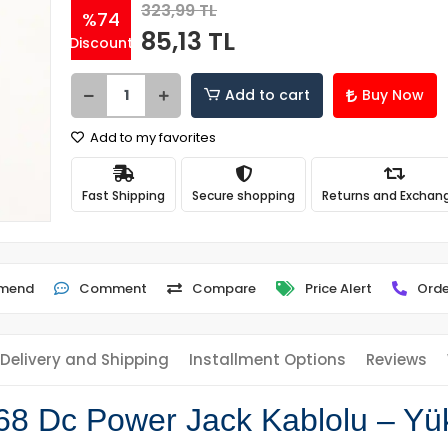
323,99 TL
%74
85,13 TL
Discount
Add to cart
Buy Now
Add to my favorites
Fast Shipping
Secure shopping
Returns and Exchan
mend
Comment
Compare
Price Alert
Orde
Delivery and Shipping
Installment Options
Reviews
68 Dc Power Jack Kablolu – Yüks