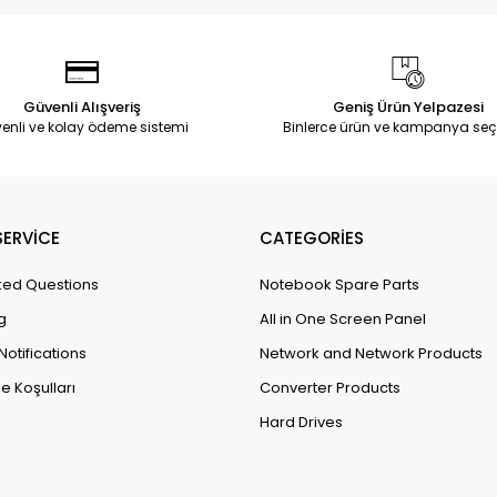
Güvenli Alışveriş
Geniş Ürün Yelpazesi
enli ve kolay ödeme sistemi
Binlerce ürün ve kampanya seç
ERVİCE
CATEGORİES
ked Questions
Notebook Spare Parts
g
All in One Screen Panel
Notifications
Network and Network Products
e Koşulları
Converter Products
Hard Drives