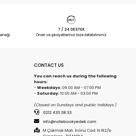
7 / 24 DESTEK
eneği
Öneri ve şikayetlerinizi bize iletebilirsiniz.
CONTACT US
You can reach us during the following
hours:
-
Weekdays:
09:00 AM - 07:00 PM
-
Saturday:
10:00 AM - 03:00 PM
(Closed on Sundays and public holidays.)
0212 433 38 33
info@notebookyedek.com
M.Çakmak Mah. İnönü Cad. N.162/b