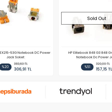
Sold Out
 EX215-53G Notebook DC Power
HP Elitebook 848 G3 848 G
Jack Soket
Notebook Dc Power J
383,63 TL
320,00 TL
%20
%51
306,91 TL
157,15 T