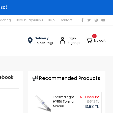
USD)
racking
Bayilik Başvurusu
Help
Contact
0
Delivery
Login
My cart
Select Region
Sign up
tebook
Recommended Products
Thermalright
%31 Discount
HY510 Termal
165,13 TL
Macun
113,88 TL