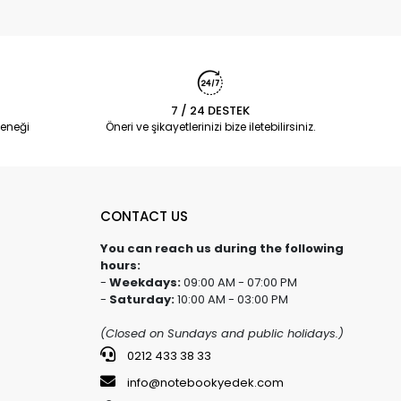
7 / 24 DESTEK
eneği
Öneri ve şikayetlerinizi bize iletebilirsiniz.
CONTACT US
You can reach us during the following
hours:
-
Weekdays:
09:00 AM - 07:00 PM
-
Saturday:
10:00 AM - 03:00 PM
(Closed on Sundays and public holidays.)
0212 433 38 33
info@notebookyedek.com