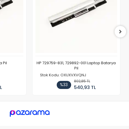
 Pil
HP 729759-831, 729892-001 Laptop Batarya
Pil
Stok Kodu: OXUXVXVQNJ
802,85 TL
%33
L
540,93 TL