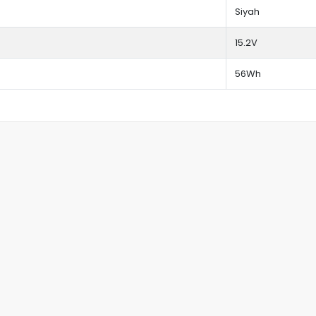
Siyah
15.2V
56Wh