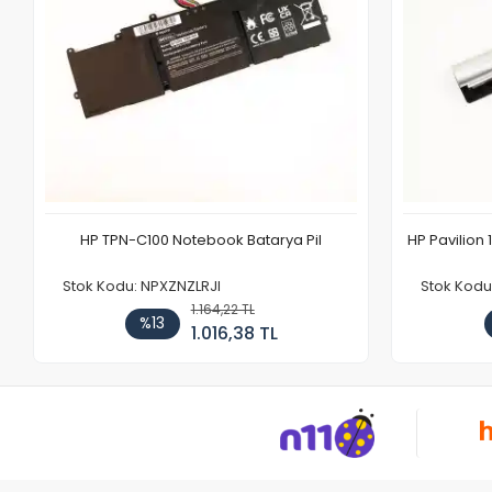
HP TPN-C100 Notebook Batarya Pil
HP Pavilion 
Stok Kodu: NPXZNZLRJI
Stok Kod
1.164,22 TL
%13
1.016,38 TL