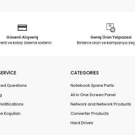
Güvenli Alışveriş
Geniş Ürün Yelpazesi
enli ve kolay ödeme sistemi
Binlerce ürün ve kampanya seç
ERVİCE
CATEGORİES
ked Questions
Notebook Spare Parts
g
All in One Screen Panel
Notifications
Network and Network Products
e Koşulları
Converter Products
Hard Drives