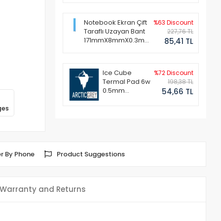
Notebook Ekran Çift
%63 Discount
Taraflı Uzayan Bant
227,76 TL
171mmX8mmX0.3mm
85,41 TL
(1 Set - 2 Adet)
Ice Cube
%72 Discount
Termal Pad 6w
198,38 TL
0.5mm
54,66 TL
50x50mm
ges
r By Phone
Product Suggestions
Warranty and Returns