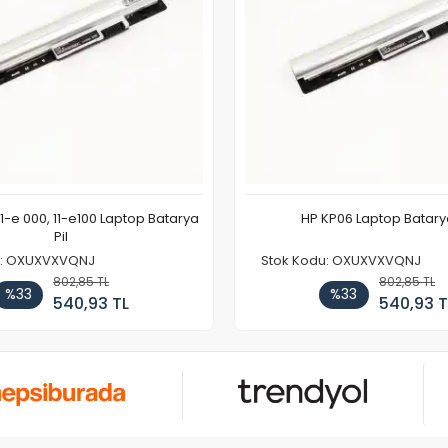
11-e 000, 11-e100 Laptop Batarya
HP KP06 Laptop Batarya
Pil
u: OXUXVXVQNJ
Stok Kodu: OXUXVXVQNJ
802,85 TL
802,85 TL
%33
%33
540,93 TL
540,93 T