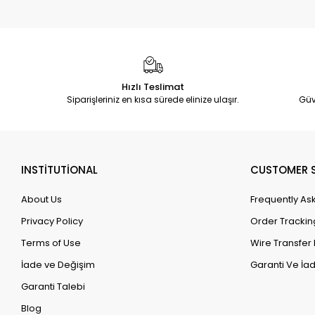
Hızlı Teslimat
Siparişleriniz en kısa sürede elinize ulaşır.
Güv
INSTİTUTİONAL
CUSTOMER S
About Us
Frequently As
Privacy Policy
Order Trackin
Terms of Use
Wire Transfer 
İade ve Değişim
Garanti Ve İad
Garanti Talebi
Blog