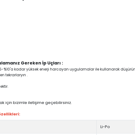
lamanız Gereken İp Uçları :
yi %5-%10'a kadar yüksek enerji harcayan uygulamalar ile kullanarak düşürü
n tekrarlaryın .
ktir.
 için bizimle iletişime geçebilirsiniz.
ellikleri:
Li-Po