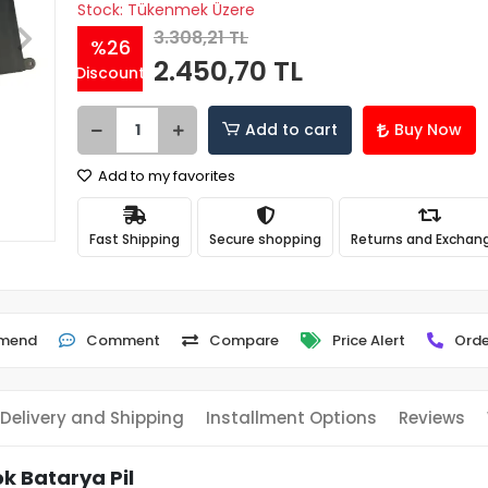
Stock: Tükenmek Üzere
3.308,21 TL
%26
2.450,70 TL
Discount
Add to cart
Buy Now
Add to my favorites
Fast Shipping
Secure shopping
Returns and Exchan
mend
Comment
Compare
Price Alert
Orde
Delivery and Shipping
Installment Options
Reviews
k Batarya Pil