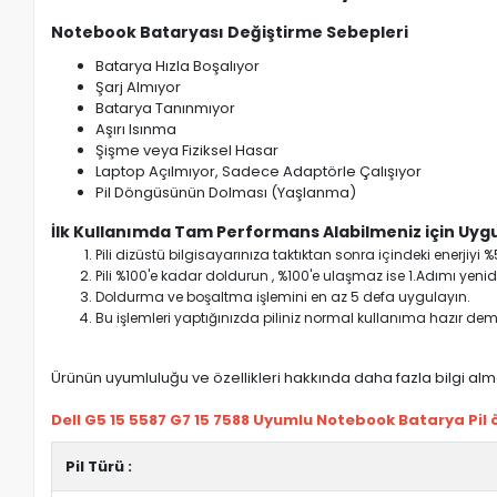
Notebook Bataryası Değiştirme Sebepleri
Batarya Hızla Boşalıyor
Şarj Almıyor
Batarya Tanınmıyor
Aşırı Isınma
Şişme veya Fiziksel Hasar
Laptop Açılmıyor, Sadece Adaptörle Çalışıyor
Pil Döngüsünün Dolması (Yaşlanma)
İlk Kullanımda Tam Performans Alabilmeniz için Uygu
Pili dizüstü bilgisayarınıza taktıktan sonra içindeki enerji
Pili %100'e kadar doldurun , %100'e ulaşmaz ise 1.Adımı yenide
Doldurma ve boşaltma işlemini en az 5 defa uygulayın.
Bu işlemleri yaptığınızda piliniz normal kullanıma hazır deme
Ürünün uyumluluğu ve özellikleri hakkında daha fazla bilgi almak
Dell G5 15 5587 G7 15 7588 Uyumlu Notebook Batarya Pil öz
Pil Türü :