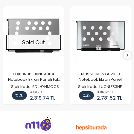
Sold Out
KD160N06-30NI-A004
NE156FHM-NXA V18.0
Notebook Ekran Paneli Full
Notebook Ekran Paneli
HD
144Hz
Stok Kodu: 6DJHYNMQCS
Stok Kodu: LUCNLF83NF
3.131,70 TL
4.115,62 TL
%26
%32
2.319,74 TL
2.781,52 TL