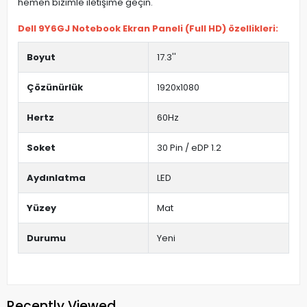
hemen bizimle iletişime geçin.
Dell 9Y6GJ Notebook Ekran Paneli (Full HD) özellikleri:
Boyut
17.3''
Çözünürlük
1920x1080
Hertz
60Hz
Soket
30 Pin / eDP 1.2
Aydınlatma
LED
Yüzey
Mat
Durumu
Yeni
Recently Viewed