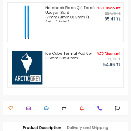
Notebook Ekran Çift Taraflı
%63 Discount
Uzayan Bant
227,76 TL
171mmX8mmX0.3mm (1
85,41 TL
Set - 2 Adet)
Ice Cube Termal Pad 6w
%72 Discount
0.5mm 50x50mm
198,38 TL
54,66 TL
Product Description
Delivery and Shipping