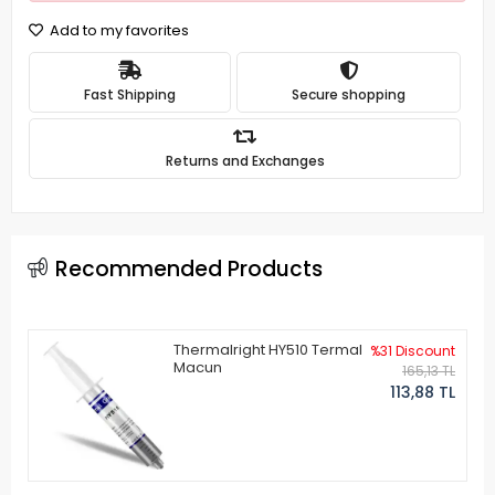
Add to my favorites
Fast Shipping
Secure shopping
Returns and Exchanges
Recommended Products
Thermalright HY510 Termal
%31 Discount
Macun
165,13 TL
113,88 TL