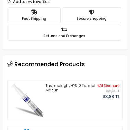
Add to my favorites
Fast Shipping
Secure shopping
Returns and Exchanges
Recommended Products
Thermalright HY510 Termal
%31 Discount
Macun
165,13 TL
113,88 TL