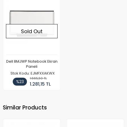
Sold Out
Dell 8MJWP Notebook Ekran
Paneli
Stok Kodu: EJMFXXAKWX
1.665,50 TL
%23
1.281,15 TL
Similar Products