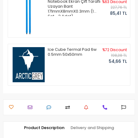
Notebook Ekran Çift Taraflı
%63 Discount
Uzayan Bant
227,76 TL
171mmX8mmX0.3mm (1
85,41 TL
Set - 2 Adet)
Ice Cube Termal Pad 6w
%72 Discount
0.5mm 50x50mm
198,38 TL
54,66 TL
Product Description
Delivery and Shipping