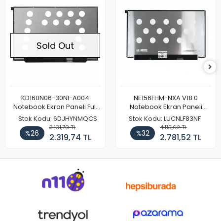
Sold Out
KD160N06-30NI-A004
NE156FHM-NXA V18.0
Notebook Ekran Paneli Full
Notebook Ekran Paneli
HD
144Hz
Stok Kodu: 6DJHYNMQCS
Stok Kodu: LUCNLF83NF
3.131,70 TL
4.115,62 TL
%26
%32
2.319,74 TL
2.781,52 TL