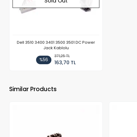
Sold Out
Dell 3510 3400 3401 3500 3501 DC Power
Jack Kablolu
371,25 TL
%56
163,70 TL
Similar Products