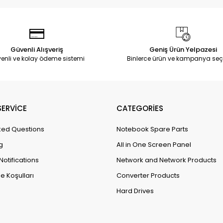
Güvenli Alışveriş
Geniş Ürün Yelpazesi
enli ve kolay ödeme sistemi
Binlerce ürün ve kampanya seç
ERVİCE
CATEGORİES
ked Questions
Notebook Spare Parts
g
All in One Screen Panel
Notifications
Network and Network Products
e Koşulları
Converter Products
Hard Drives