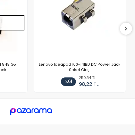
4 848 G5
Lenovo Ideapad 100-14IBD DC Power Jack
ack
Soket Girişi
250,54 TL
%61
L
98,22 TL