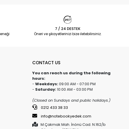
7 / 24 DESTEK
eneği
Öneri ve şikayetlerinizi bize iletebilirsiniz.
CONTACT US
You can reach us during the following
hours:
-
Weekdays:
09:00 AM - 07:00 PM
-
Saturday:
10:00 AM - 03:00 PM
(Closed on Sundays and public holidays.)
0212 433 38 33
info@notebookyedek.com
M.Çakmak Mah. İnönü Cad. N.162/b