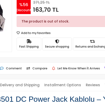
371,25 TL
%56
163,70 TL
Discount
The product is out of stock.
Add to my favorites
Fast Shipping
Secure shopping
Returns and Exchan
Comment
Compare
Let Me Know When İt Arrives
Delivery and Shipping
Installment Options
Reviews
501 DC Power Jack Kablolu – Yü