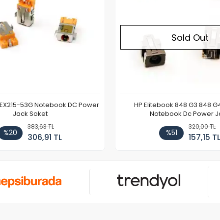
Sold Out
 EX215-53G Notebook DC Power
HP Elitebook 848 G3 848 G
Jack Soket
Notebook Dc Power J
383,63 TL
320,00 TL
%20
%51
306,91 TL
157,15 T