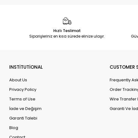
Hızlı Teslimat
Siparişleriniz en kısa sürede elinize ulaşır.
Güv
INSTİTUTİONAL
CUSTOMER S
About Us
Frequently As
Privacy Policy
Order Trackin
Terms of Use
Wire Transfer 
İade ve Değişim
Garanti Ve İad
Garanti Talebi
Blog
Contact