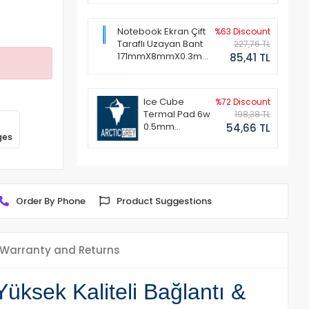
Notebook Ekran Çift
%63 Discount
Taraflı Uzayan Bant
227,76 TL
171mmX8mmX0.3mm
85,41 TL
(1 Set - 2 Adet)
Ice Cube
%72 Discount
Termal Pad 6w
198,38 TL
0.5mm
54,66 TL
ges
50x50mm
Order By Phone
Product Suggestions
Warranty and Returns
ksek Kaliteli Bağlantı &