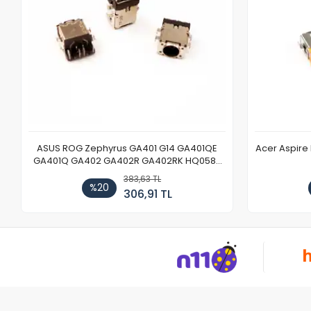
ASUS ROG Zephyrus GA401 G14 GA401QE
Acer Aspire
GA401Q GA402 GA402R GA402RK HQ058T
GA503QR GA503QS GA503QM GA503QE
383,63 TL
GX650 Notebook DC Power Jack Soketi
%20
306,91 TL