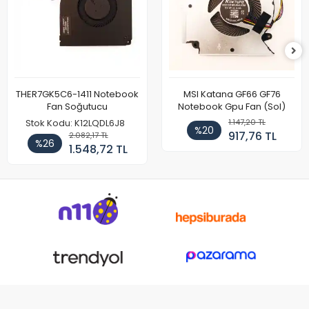
THER7GK5C6-1411 Notebook
MSI Katana GF66 GF76
Fan Soğutucu
Notebook Gpu Fan (Sol)
1.147,20 TL
Stok Kodu: K12LQDL6J8
%20
917,76 TL
2.082,17 TL
%26
1.548,72 TL