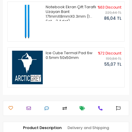
Notebook Ekran Çift Taraflı
%63 Discount
Uzayan Bant
229,44 TL
171mmX8mmX0.3mm (1
86,04 TL
Set - 2 Adet)
Ice Cube Termal Pad 6w
%72 Discount
0.5mm 50x50mm
199,84 TL
55,07 TL
Product Description
Delivery and Shipping