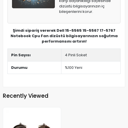
karşı dayanıklılığı sayesinde
dizüstü bilgisayarınızın iç
bileşenlerini korur.
Şimdi sipariş vererek Dell 15-5565 15-5567 17-5767
Notebook Cpu Fan dizüstü bilgisayarınızın soğutma
performansını artırın!
Pin Sayısı
4 Pinli Soket
Durumu
%100 Yeni
Recently Viewed