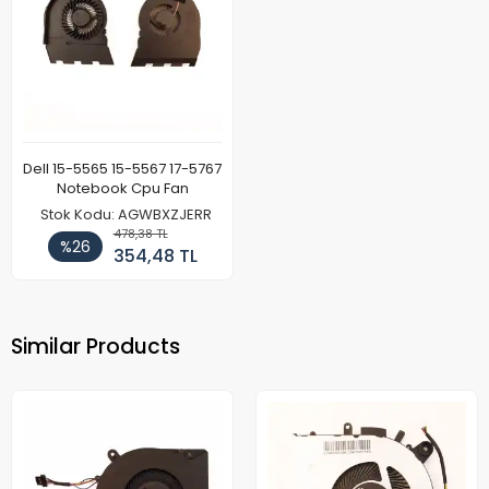
Dell 15-5565 15-5567 17-5767
Notebook Cpu Fan
Stok Kodu: AGWBXZJERR
478,38 TL
%26
354,48 TL
Similar Products