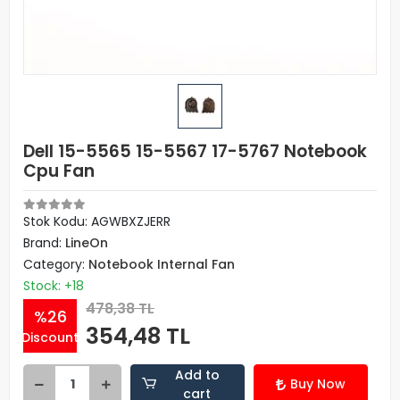
Dell 15-5565 15-5567 17-5767 Notebook
Cpu Fan
Stok Kodu: AGWBXZJERR
Brand:
LineOn
Category:
Notebook Internal Fan
Stock: +18
478,38 TL
%26
354,48 TL
Discount
Add to
Buy Now
cart