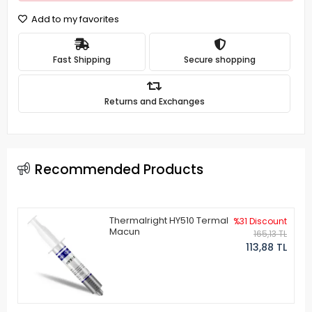
Add to my favorites
Fast Shipping
Secure shopping
Returns and Exchanges
Recommended Products
Thermalright HY510 Termal
%31 Discount
Macun
165,13 TL
113,88 TL