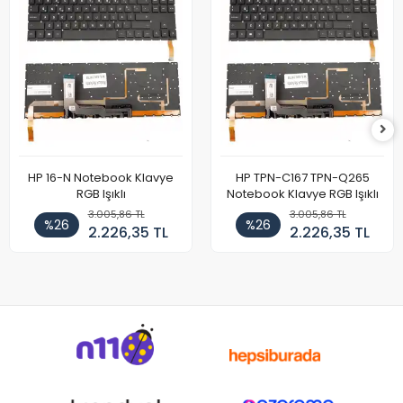
HP 16-N Notebook Klavye
HP TPN-C167 TPN-Q265
RGB Işıklı
Notebook Klavye RGB Işıklı
3.005,86 TL
3.005,86 TL
%26
%26
2.226,35 TL
2.226,35 TL