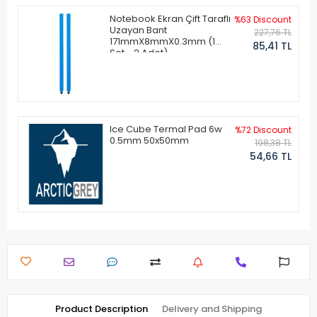
Notebook Ekran Çift Taraflı
%63 Discount
Uzayan Bant
227,76 TL
171mmX8mmX0.3mm (1
85,41 TL
Set - 2 Adet)
Ice Cube Termal Pad 6w
%72 Discount
0.5mm 50x50mm
198,38 TL
54,66 TL
Product Description
Delivery and Shipping