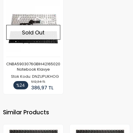
Sold Out
CNBA5903076GBIH42165020
Notebook Klavye
Stok Kodu: DNZUPUKHOG
512,34 TL
%24
386,97 TL
Similar Products