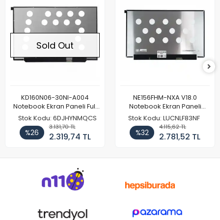
Sold Out
KD160N06-30NI-A004
NE156FHM-NXA V18.0
Notebook Ekran Paneli Full
Notebook Ekran Paneli
HD
144Hz
Stok Kodu: 6DJHYNMQCS
Stok Kodu: LUCNLF83NF
3.131,70 TL
4.115,62 TL
%26
%32
2.319,74 TL
2.781,52 TL