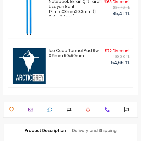
Notebook Ekran Çift Taraflı
%63 Discount
Uzayan Bant
227,76 TL
171mmX8mmX0.3mm (1
85,41 TL
Set - 2 Adet)
Ice Cube Termal Pad 6w
%72 Discount
0.5mm 50x50mm
198,38 TL
54,66 TL
Product Description
Delivery and Shipping