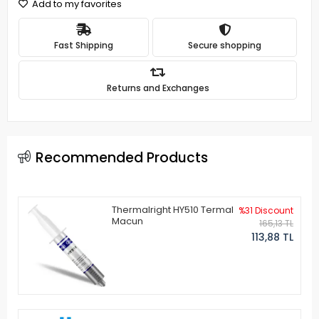
Add to my favorites
Fast Shipping
Secure shopping
Returns and Exchanges
Recommended Products
Thermalright HY510 Termal
%31 Discount
Macun
165,13 TL
113,88 TL