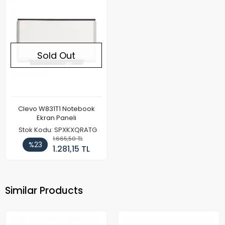
Sold Out
Clevo W831T1 Notebook
Ekran Paneli
Stok Kodu: SPXKXQRATG
1.665,50 TL
%23
1.281,15 TL
Similar Products