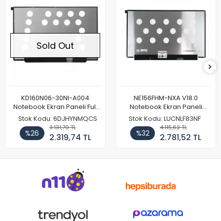
Sold Out
KD160N06-30NI-A004
NE156FHM-NXA V18.0
Notebook Ekran Paneli Full
Notebook Ekran Paneli
HD
144Hz
Stok Kodu: 6DJHYNMQCS
Stok Kodu: LUCNLF83NF
3.131,70 TL
4.115,62 TL
%26
%32
2.319,74 TL
2.781,52 TL