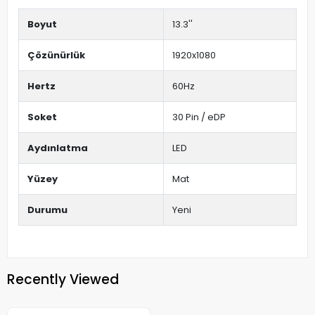
Boyut
13.3''
Çözünürlük
1920x1080
Hertz
60Hz
Soket
30 Pin / eDP
Aydınlatma
LED
Yüzey
Mat
Durumu
Yeni
Recently Viewed