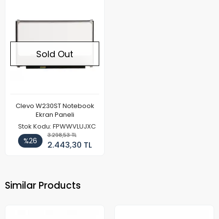
Sold Out
Clevo W230ST Notebook
Ekran Paneli
Stok Kodu: FPWWVLUJXC
3.298,53 TL
%26
2.443,30 TL
Similar Products