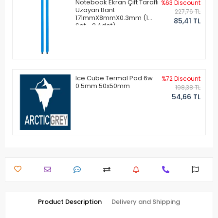
Notebook Ekran Çift Taraflı
%63 Discount
Uzayan Bant
227,76 TL
171mmX8mmX0.3mm (1
85,41 TL
Set - 2 Adet)
Ice Cube Termal Pad 6w
%72 Discount
0.5mm 50x50mm
198,38 TL
54,66 TL
Product Description
Delivery and Shipping