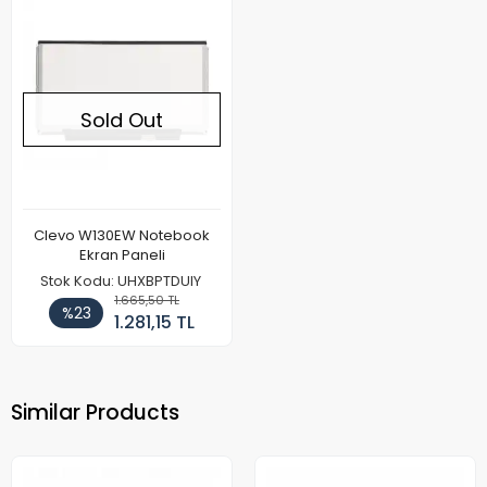
Sold Out
Clevo W130EW Notebook
Ekran Paneli
Stok Kodu: UHXBPTDUIY
1.665,50 TL
%23
1.281,15 TL
Similar Products