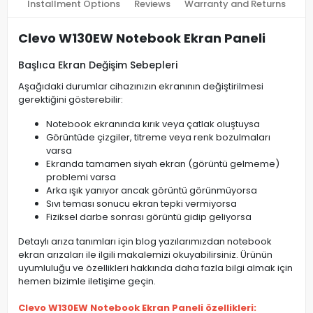
Installment Options
Reviews
Warranty and Returns
Clevo W130EW Notebook Ekran Paneli
Başlıca Ekran Değişim Sebepleri
Aşağıdaki durumlar cihazınızın ekranının değiştirilmesi
gerektiğini gösterebilir:
Notebook ekranında kırık veya çatlak oluştuysa
Görüntüde çizgiler, titreme veya renk bozulmaları
varsa
Ekranda tamamen siyah ekran (görüntü gelmeme)
problemi varsa
Arka ışık yanıyor ancak görüntü görünmüyorsa
Sıvı teması sonucu ekran tepki vermiyorsa
Fiziksel darbe sonrası görüntü gidip geliyorsa
Detaylı arıza tanımları için blog yazılarımızdan notebook
ekran arızaları ile ilgili makalemizi okuyabilirsiniz. Ürünün
uyumluluğu ve özellikleri hakkında daha fazla bilgi almak için
hemen bizimle iletişime geçin.
Clevo W130EW Notebook Ekran Paneli özellikleri: