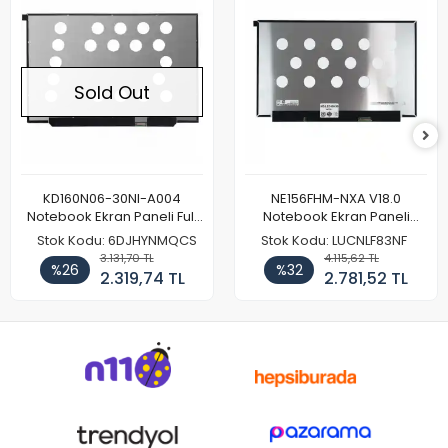
Sold Out
KD160N06-30NI-A004
NE156FHM-NXA V18.0
Notebook Ekran Paneli Full
Notebook Ekran Paneli
HD
144Hz
Stok Kodu: 6DJHYNMQCS
Stok Kodu: LUCNLF83NF
3.131,70 TL
4.115,62 TL
%26
%32
2.319,74 TL
2.781,52 TL