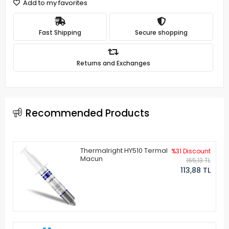
Add to my favorites
Fast Shipping
Secure shopping
Returns and Exchanges
Recommended Products
Thermalright HY510 Termal
%31 Discount
Macun
165,13 TL
113,88 TL