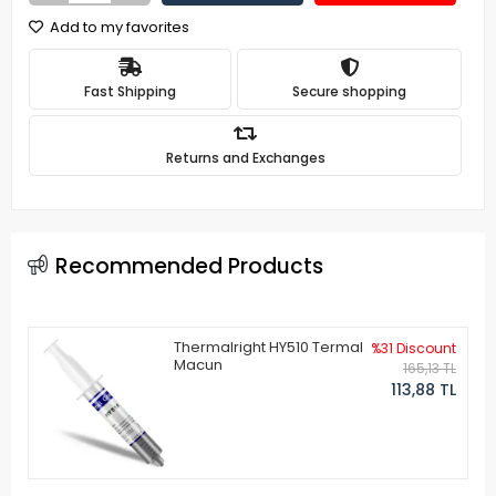
Add to my favorites
Fast Shipping
Secure shopping
Returns and Exchanges
Recommended Products
Thermalright HY510 Termal
%31 Discount
Macun
165,13 TL
113,88 TL