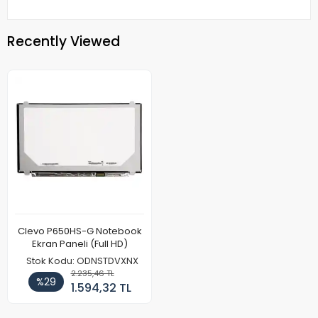
Recently Viewed
Clevo P650HS-G Notebook
Ekran Paneli (Full HD)
Stok Kodu: ODNSTDVXNX
2.235,46 TL
%29
1.594,32 TL