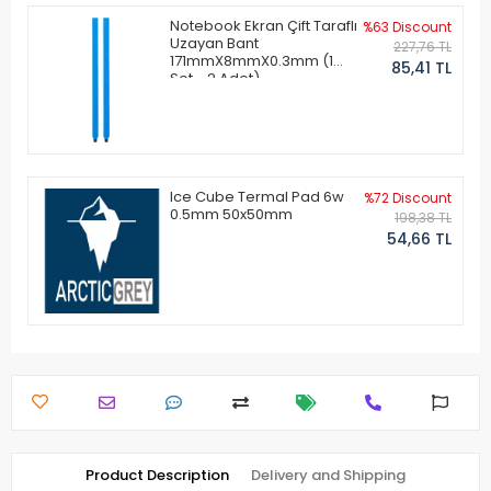
Notebook Ekran Çift Taraflı
%63 Discount
Uzayan Bant
227,76 TL
171mmX8mmX0.3mm (1
85,41 TL
Set - 2 Adet)
Ice Cube Termal Pad 6w
%72 Discount
0.5mm 50x50mm
198,38 TL
54,66 TL
Product Description
Delivery and Shipping