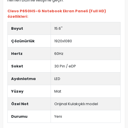
hemen bizimle iletişime geçin.
Clevo P650HS-G Notebook Ekran Paneli (Full HD)
özellikleri:
Boyut
15.6''
Çözünürlük
1920x1080
Hertz
60Hz
Soket
30 Pin / eDP
Aydınlatma
LED
Yüzey
Mat
Özel Not
Orijinal Kulakçıklı model
Durumu
Yeni