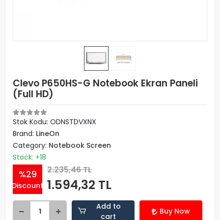
Clevo P650HS-G Notebook Ekran Paneli
(Full HD)
Stok Kodu: ODNSTDVXNX
Brand:
LineOn
Category:
Notebook Screen
Stock: +18
2.235,46 TL
%29
1.594,32 TL
Discount
Add to
Buy Now
cart