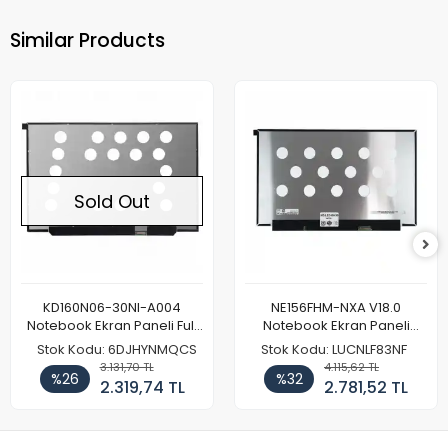
Similar Products
Sold Out
KD160N06-30NI-A004
NE156FHM-NXA V18.0
Notebook Ekran Paneli Full
Notebook Ekran Paneli
HD
144Hz
Stok Kodu: 6DJHYNMQCS
Stok Kodu: LUCNLF83NF
3.131,70 TL
4.115,62 TL
%26
%32
2.319,74 TL
2.781,52 TL