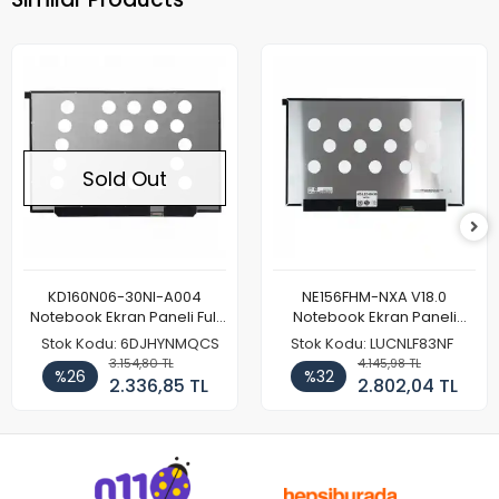
Sold Out
KD160N06-30NI-A004
NE156FHM-NXA V18.0
Notebook Ekran Paneli Full
Notebook Ekran Paneli
HD
144Hz
Stok Kodu: 6DJHYNMQCS
Stok Kodu: LUCNLF83NF
3.154,80 TL
4.145,98 TL
%26
%32
2.336,85 TL
2.802,04 TL