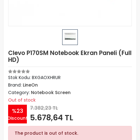
Clevo P170SM Notebook Ekran Paneli (Full
HD)
Stok Kodu: BXGAOXHRUR
Brand:
LineOn
Category:
Notebook Screen
Out of stock
7.382,23 TL
%23
5.678,64 TL
Discount
The product is out of stock.