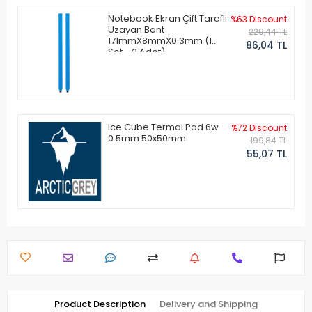
Notebook Ekran Çift Taraflı
%63 Discount
Uzayan Bant
229,44 TL
171mmX8mmX0.3mm (1
86,04 TL
Set - 2 Adet)
Ice Cube Termal Pad 6w
%72 Discount
0.5mm 50x50mm
199,84 TL
55,07 TL
Product Description
Delivery and Shipping