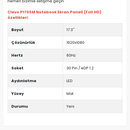
hemen bizimle iletişime geçin.
Clevo P170SM Notebook Ekran Paneli (Full HD)
özellikleri:
Boyut
17.3''
Çözünürlük
1920x1080
Hertz
60Hz
Soket
30 Pin / eDP 1.2
Aydınlatma
LED
Yüzey
Mat
Durumu
Yeni