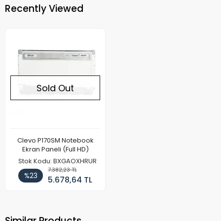
Recently Viewed
Sold Out
Clevo P170SM Notebook
Ekran Paneli (Full HD)
Stok Kodu: BXGAOXHRUR
7.382,23 TL
%23
5.678,64 TL
Similar Products