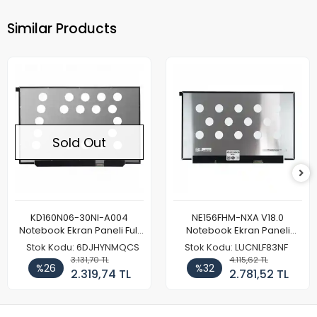
Similar Products
Sold Out
KD160N06-30NI-A004
NE156FHM-NXA V18.0
Notebook Ekran Paneli Full
Notebook Ekran Paneli
HD
144Hz
Stok Kodu: 6DJHYNMQCS
Stok Kodu: LUCNLF83NF
3.131,70 TL
4.115,62 TL
%26
%32
2.319,74 TL
2.781,52 TL