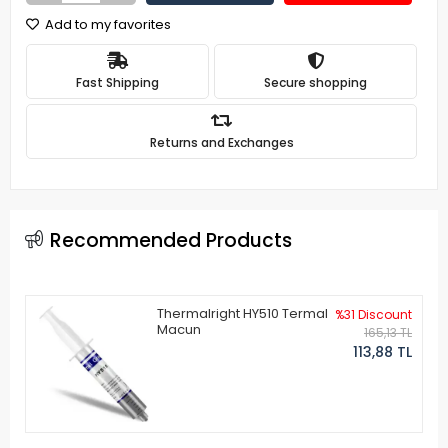
Add to my favorites
Fast Shipping
Secure shopping
Returns and Exchanges
Recommended Products
Thermalright HY510 Termal
%31 Discount
Macun
165,13 TL
113,88 TL