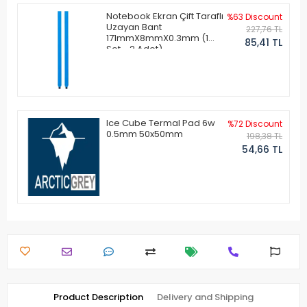
Notebook Ekran Çift Taraflı
%63 Discount
Uzayan Bant
227,76 TL
171mmX8mmX0.3mm (1
85,41 TL
Set - 2 Adet)
Ice Cube Termal Pad 6w
%72 Discount
0.5mm 50x50mm
198,38 TL
54,66 TL
Product Description
Delivery and Shipping