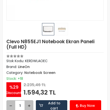
Clevo N855EJ1 Notebook Ekran Paneli
(Full HD)
Stok Kodu: KERDWLAOEC
Brand:
LineOn
Category:
Notebook Screen
Stock: +18
2.235,46 TL
%29
1.594,32 TL
Discount
Add to
Buy Now
cart