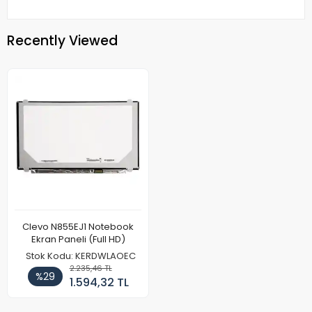
Recently Viewed
Clevo N855EJ1 Notebook
Ekran Paneli (Full HD)
Stok Kodu: KERDWLAOEC
2.235,46 TL
%29
1.594,32 TL