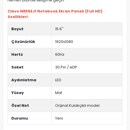
hemen bizimle iletişime geçin.
Clevo N855EJ1 Notebook Ekran Paneli (Full HD)
özellikleri:
Boyut
15.6''
Çözünürlük
1920x1080
Hertz
60Hz
Soket
30 Pin / eDP
Aydınlatma
LED
Yüzey
Mat
Özel Not
Orijinal Kulakçıklı model
Durumu
Yeni