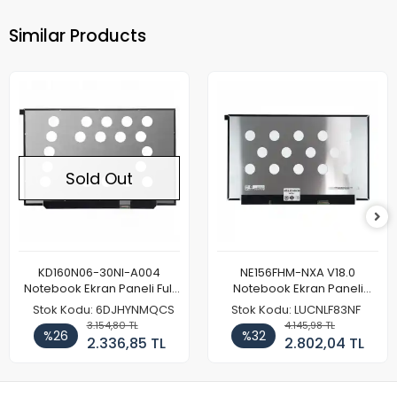
Similar Products
Sold Out
KD160N06-30NI-A004
NE156FHM-NXA V18.0
Notebook Ekran Paneli Full
Notebook Ekran Paneli
HD
144Hz
Stok Kodu: 6DJHYNMQCS
Stok Kodu: LUCNLF83NF
3.154,80 TL
4.145,98 TL
%26
%32
2.336,85 TL
2.802,04 TL