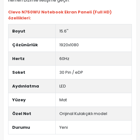
hemen bizimle iletişime geçin.
Clevo N750WU Notebook Ekran Paneli (Full HD)
özellikleri:
Boyut
15.6''
Çözünürlük
1920x1080
Hertz
60Hz
Soket
30 Pin / eDP
Aydınlatma
LED
Yüzey
Mat
Özel Not
Orijinal Kulakçıklı model
Durumu
Yeni