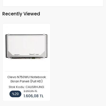
Recently Viewed
Clevo N750WU Notebook
Ekran Paneli (Full HD)
Stok Kodu: CALISRHJNG
2.251,95 TL
%29
1.606,08 TL