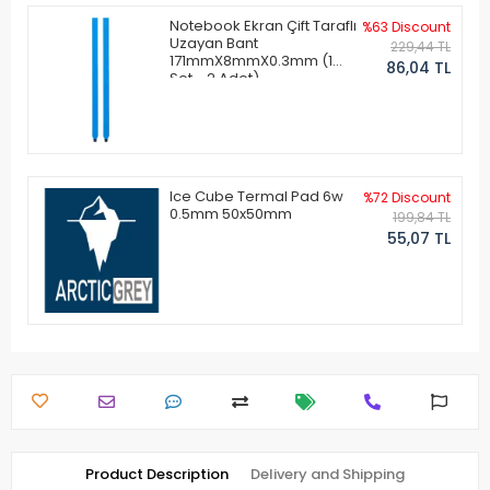
Notebook Ekran Çift Taraflı
%63 Discount
Uzayan Bant
229,44 TL
171mmX8mmX0.3mm (1
86,04 TL
Set - 2 Adet)
Ice Cube Termal Pad 6w
%72 Discount
0.5mm 50x50mm
199,84 TL
55,07 TL
Product Description
Delivery and Shipping