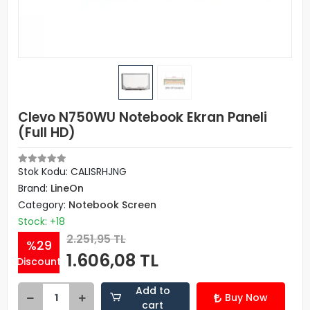
Clevo N750WU Notebook Ekran Paneli
(Full HD)
Stok Kodu: CALISRHJNG
Brand:
LineOn
Category:
Notebook Screen
Stock: +18
2.251,95 TL
%29
1.606,08 TL
Discount
Add to
Buy Now
cart