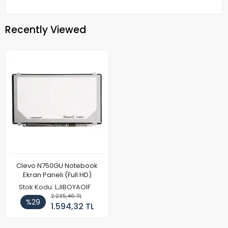
Recently Viewed
Clevo N750GU Notebook
Ekran Paneli (Full HD)
Stok Kodu: LJIBOYAOIF
2.235,46 TL
%29
1.594,32 TL