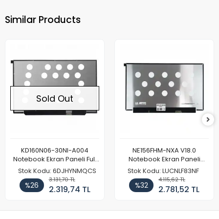
Similar Products
Sold Out
KD160N06-30NI-A004
NE156FHM-NXA V18.0
Notebook Ekran Paneli Full
Notebook Ekran Paneli
HD
144Hz
Stok Kodu: 6DJHYNMQCS
Stok Kodu: LUCNLF83NF
3.131,70 TL
4.115,62 TL
%26
%32
2.319,74 TL
2.781,52 TL