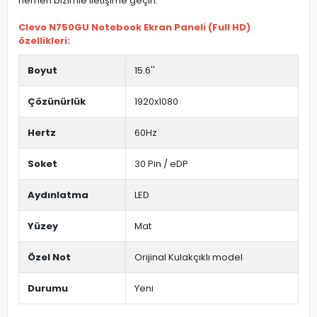
hemen bizimle iletişime geçin.
Clevo N750GU Notebook Ekran Paneli (Full HD)
özellikleri:
Boyut
15.6''
Çözünürlük
1920x1080
Hertz
60Hz
Soket
30 Pin / eDP
Aydınlatma
LED
Yüzey
Mat
Özel Not
Orijinal Kulakçıklı model
Durumu
Yeni