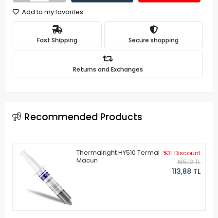
Add to my favorites
Fast Shipping
Secure shopping
Returns and Exchanges
Recommended Products
Thermalright HY510 Termal
%31 Discount
Macun
165,13 TL
113,88 TL