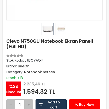
Clevo N750GU Notebook Ekran Paneli
(Full HD)
Stok Kodu: LJIBOYAOIF
Brand:
LineOn
Category:
Notebook Screen
Stock: +18
2.235,46 TL
%29
1.594,32 TL
Discount
Add to
Buy Now
cart