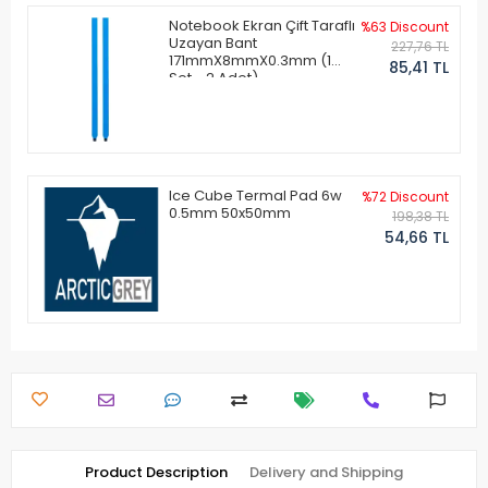
Notebook Ekran Çift Taraflı
%63 Discount
Uzayan Bant
227,76 TL
171mmX8mmX0.3mm (1
85,41 TL
Set - 2 Adet)
Ice Cube Termal Pad 6w
%72 Discount
0.5mm 50x50mm
198,38 TL
54,66 TL
Product Description
Delivery and Shipping