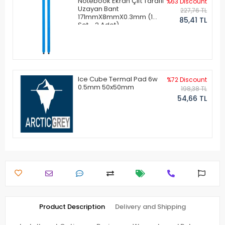
Notebook Ekran Çift Taraflı
%63 Discount
Uzayan Bant
227,76 TL
171mmX8mmX0.3mm (1
85,41 TL
Set - 2 Adet)
Ice Cube Termal Pad 6w
%72 Discount
0.5mm 50x50mm
198,38 TL
54,66 TL
Product Description
Delivery and Shipping