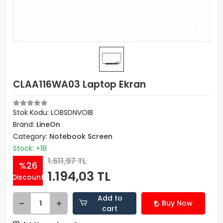
CLAA116WA03 Laptop Ekran
Stok Kodu: LOBSDNVOIB
Brand:
LineOn
Category:
Notebook Screen
Stock: +18
1.611,97 TL
%26
1.194,03 TL
Discount
Add to
Buy Now
cart