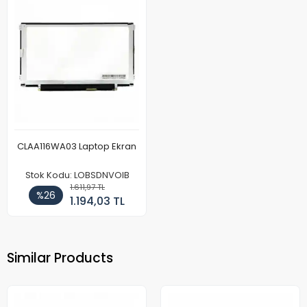
CLAA116WA03 Laptop Ekran
Stok Kodu: LOBSDNVOIB
1.611,97 TL
%26
1.194,03 TL
Similar Products