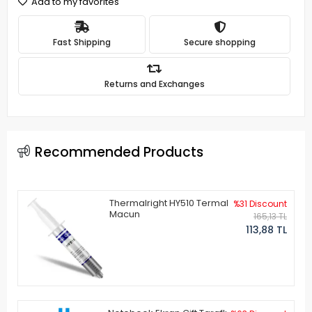
Add to my favorites
Fast Shipping
Secure shopping
Returns and Exchanges
Recommended Products
Thermalright HY510 Termal
%31 Discount
Macun
165,13 TL
113,88 TL