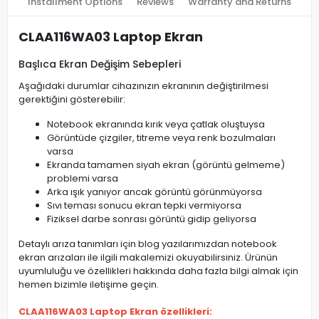
Installment Options
Reviews
Warranty and Returns
CLAA116WA03 Laptop Ekran
Başlıca Ekran Değişim Sebepleri
Aşağıdaki durumlar cihazınızın ekranının değiştirilmesi
gerektiğini gösterebilir:
Notebook ekranında kırık veya çatlak oluştuysa
Görüntüde çizgiler, titreme veya renk bozulmaları
varsa
Ekranda tamamen siyah ekran (görüntü gelmeme)
problemi varsa
Arka ışık yanıyor ancak görüntü görünmüyorsa
Sıvı teması sonucu ekran tepki vermiyorsa
Fiziksel darbe sonrası görüntü gidip geliyorsa
Detaylı arıza tanımları için blog yazılarımızdan notebook
ekran arızaları ile ilgili makalemizi okuyabilirsiniz. Ürünün
uyumluluğu ve özellikleri hakkında daha fazla bilgi almak için
hemen bizimle iletişime geçin.
CLAA116WA03 Laptop Ekran özellikleri: