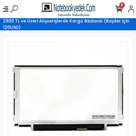
0
2900 TL ve Üzeri Alışverişlerde Kargo Bedava! (Bayiler için
120USD)