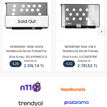
Sold Out
KD160N06-30NI-A004
NE156FHM-NXA V18.0
Notebook Ekran Paneli Full
Notebook Ekran Paneli
HD
144Hz
Stok Kodu: 6DJHYNMQCS
Stok Kodu: LUCNLF83NF
3.131,70 TL
4.115,62 TL
%26
%32
2.319,74 TL
2.781,52 TL