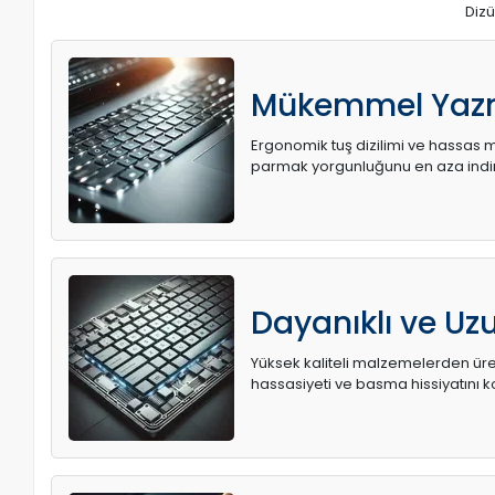
Dizü
Mükemmel Yaz
Ergonomik tuş dizilimi ve hassas me
parmak yorgunluğunu en aza indir
Dayanıklı ve U
Yüksek kaliteli malzemelerden üret
hassasiyeti ve basma hissiyatını k