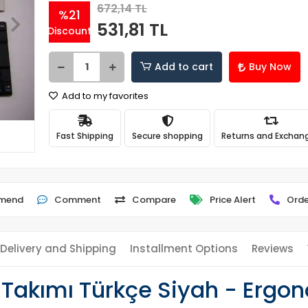
672,14 TL
%21
531,81 TL
Discount
Add to cart
Buy Now
Add to my favorites
Fast Shipping
Secure shopping
Returns and Exchan
mend
Comment
Compare
Price Alert
Orde
Delivery and Shipping
Installment Options
Reviews
akımı Türkçe Siyah - Ergon