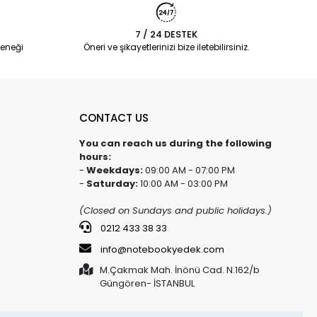
7 / 24 DESTEK
eneği
Öneri ve şikayetlerinizi bize iletebilirsiniz.
CONTACT US
You can reach us during the following
hours:
-
Weekdays:
09:00 AM - 07:00 PM
-
Saturday:
10:00 AM - 03:00 PM
(Closed on Sundays and public holidays.)
0212 433 38 33
info@notebookyedek.com
M.Çakmak Mah. İnönü Cad. N.162/b
Güngören- İSTANBUL