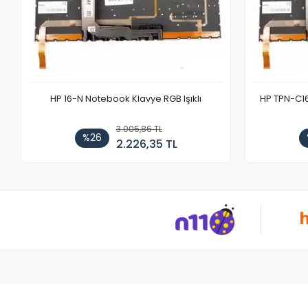
HP 16-N Notebook Klavye RGB Işıklı
HP TPN-C1
3.005,86 TL
%26
2.226,35 TL