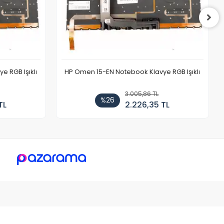
 RGB Işıklı
HP Omen 15-EN Notebook Klavye RGB Işıklı
3.005,86 TL
%26
TL
2.226,35 TL