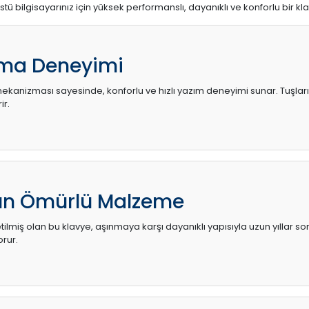
stü bilgisayarınız için yüksek performanslı, dayanıklı ve konforlu bir kl
ma Deneyimi
kanizması sayesinde, konforlu ve hızlı yazım deneyimi sunar. Tuşların d
ir.
zun Ömürlü Malzeme
ilmiş olan bu klavye, aşınmaya karşı dayanıklı yapısıyla uzun yıllar so
orur.