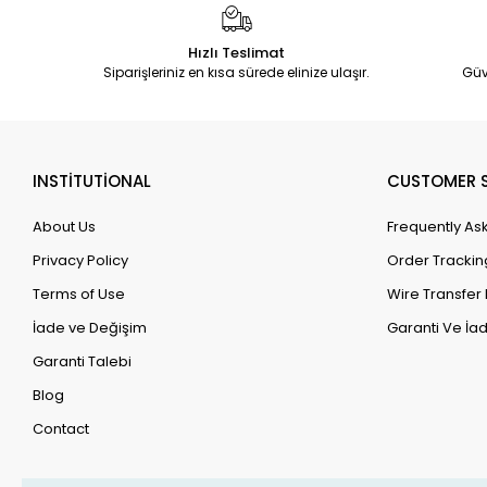
Hızlı Teslimat
Siparişleriniz en kısa sürede elinize ulaşır.
Güv
INSTİTUTİONAL
CUSTOMER S
About Us
Frequently As
Privacy Policy
Order Trackin
Terms of Use
Wire Transfer 
İade ve Değişim
Garanti Ve İad
Garanti Talebi
Blog
Contact