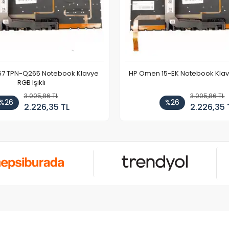
67 TPN-Q265 Notebook Klavye
HP Omen 15-EK Notebook Klavye
RGB Işıklı
3.005,86 TL
3.005,86 TL
%26
%26
2.226,35 TL
2.226,35 