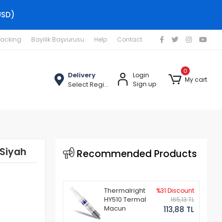
USD)
racking
Bayilik Başvurusu
Help
Contact
0
Delivery
Login
My cart
Select Region
Sign up
 Siyah
Recommended Products
Thermalright
%31 Discount
HY510 Termal
165,13 TL
Macun
113,88 TL