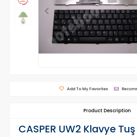
Add To My Favorites
Recom
Product Description
CASPER UW2 Klavye Tuş T