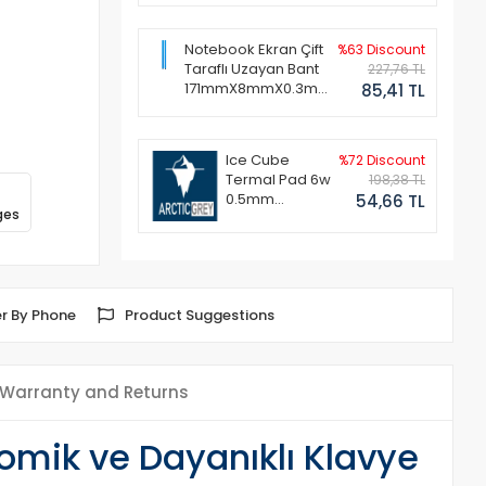
Notebook Ekran Çift
%63 Discount
Taraflı Uzayan Bant
227,76 TL
171mmX8mmX0.3mm
85,41 TL
(1 Set - 2 Adet)
Ice Cube
%72 Discount
Termal Pad 6w
198,38 TL
0.5mm
54,66 TL
ges
50x50mm
r By Phone
Product Suggestions
Warranty and Returns
omik ve Dayanıklı Klavye