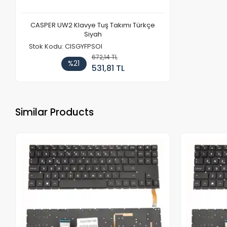
CASPER UW2 Klavye Tuş Takımı Türkçe
Siyah
Stok Kodu: CISGYFPSOI
672,14 TL
%21
531,81 TL
Similar Products