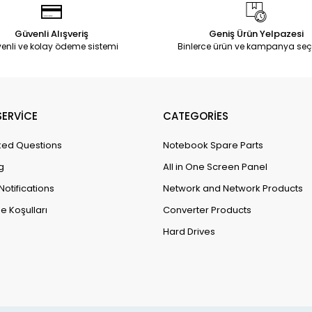
Güvenli Alışveriş
Geniş Ürün Yelpazesi
enli ve kolay ödeme sistemi
Binlerce ürün ve kampanya seç
ERVİCE
CATEGORİES
ked Questions
Notebook Spare Parts
g
All in One Screen Panel
Notifications
Network and Network Products
e Koşulları
Converter Products
Hard Drives