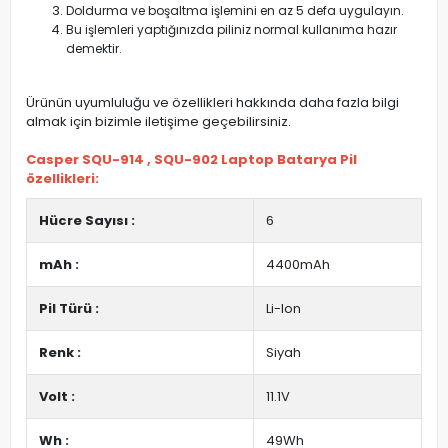
Doldurma ve boşaltma işlemini en az 5 defa uygulayın.
Bu işlemleri yaptığınızda piliniz normal kullanıma hazır
demektir.
Ürünün uyumluluğu ve özellikleri hakkında daha fazla bilgi
almak için bizimle iletişime geçebilirsiniz.
Casper SQU-914 , SQU-902 Laptop Batarya Pil
özellikleri:
Hücre Sayısı :
6
mAh :
4400mAh
Pil Türü :
Li-Ion
Renk :
Siyah
Volt :
11.1V
Wh :
49Wh