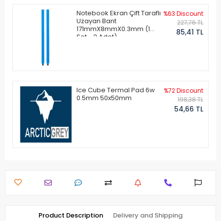
Notebook Ekran Çift Taraflı
%63 Discount
Uzayan Bant
227,76 TL
171mmX8mmX0.3mm (1
85,41 TL
Set - 2 Adet)
Ice Cube Termal Pad 6w
%72 Discount
0.5mm 50x50mm
198,38 TL
54,66 TL
Product Description
Delivery and Shipping