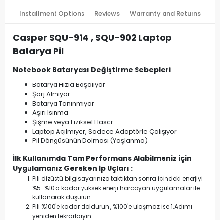
Installment Options
Reviews
Warranty and Returns
Casper SQU-914 , SQU-902 Laptop
Batarya Pil
Notebook Bataryası Değiştirme Sebepleri
Batarya Hızla Boşalıyor
Şarj Almıyor
Batarya Tanınmıyor
Aşırı Isınma
Şişme veya Fiziksel Hasar
Laptop Açılmıyor, Sadece Adaptörle Çalışıyor
Pil Döngüsünün Dolması (Yaşlanma)
İlk Kullanımda Tam Performans Alabilmeniz için
Uygulamanız Gereken İp Uçları :
Pili dizüstü bilgisayarınıza taktıktan sonra içindeki enerjiyi
%5-%10'a kadar yüksek enerji harcayan uygulamalar ile
kullanarak düşürün.
Pili %100'e kadar doldurun , %100'e ulaşmaz ise 1.Adımı
yeniden tekrarlaryın .