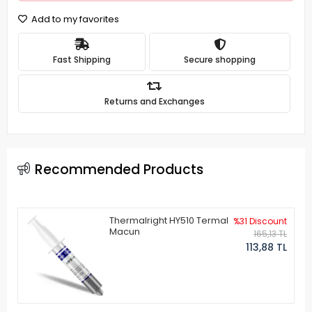
Add to my favorites
Fast Shipping
Secure shopping
Returns and Exchanges
Recommended Products
Thermalright HY510 Termal
%31 Discount
Macun
165,13 TL
113,88 TL