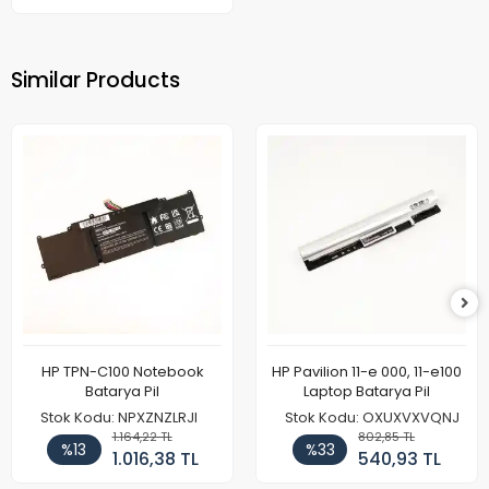
Similar Products
HP TPN-C100 Notebook
HP Pavilion 11-e 000, 11-e100
Batarya Pil
Laptop Batarya Pil
Stok Kodu: NPXZNZLRJI
Stok Kodu: OXUXVXVQNJ
1.164,22 TL
802,85 TL
%13
%33
1.016,38 TL
540,93 TL