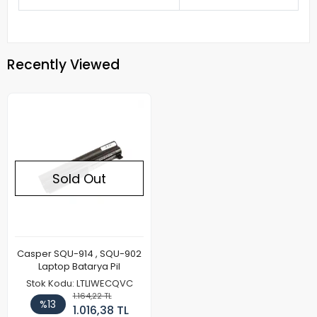
Recently Viewed
Sold Out
Casper SQU-914 , SQU-902
Laptop Batarya Pil
Stok Kodu: LTLIWECQVC
1.164,22 TL
%13
1.016,38 TL