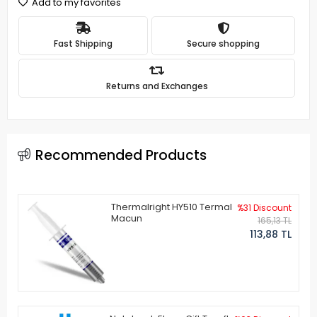
Add to my favorites
Fast Shipping
Secure shopping
Returns and Exchanges
Recommended Products
Thermalright HY510 Termal
%31 Discount
Macun
165,13 TL
113,88 TL