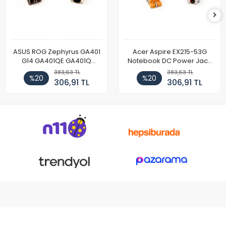
ASUS ROG Zephyrus GA401
Acer Aspire EX215-53G
G14 GA401QE GA401Q
Notebook DC Power Jack
GA402 GA402R GA402RK
Soket
383,63 TL
383,63 TL
%20
%20
HQ058T GA503QR GA503QS
306,91 TL
306,91 TL
GA503QM GA503QE GX650
Notebook DC Power Jack
Soketi