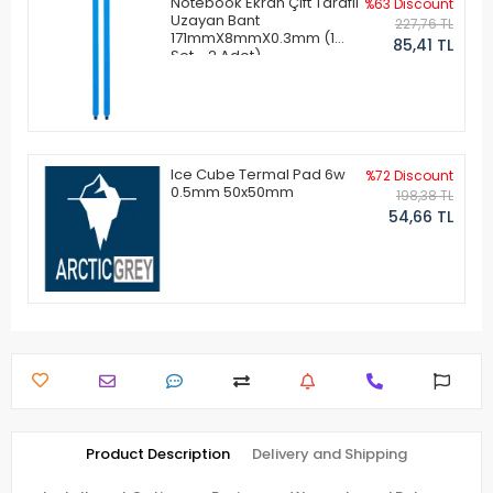
Notebook Ekran Çift Taraflı
%63 Discount
Uzayan Bant
227,76 TL
171mmX8mmX0.3mm (1
85,41 TL
Set - 2 Adet)
Ice Cube Termal Pad 6w
%72 Discount
0.5mm 50x50mm
198,38 TL
54,66 TL
Product Description
Delivery and Shipping