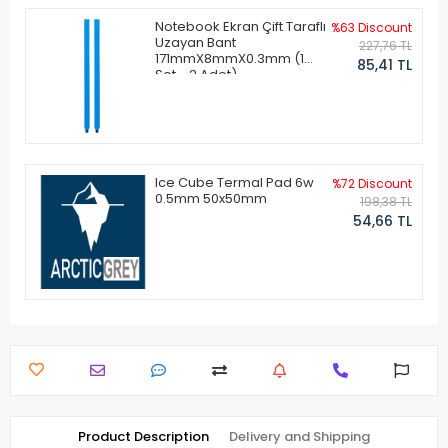
Notebook Ekran Çift Taraflı
%63 Discount
Uzayan Bant
227,76 TL
171mmX8mmX0.3mm (1
85,41 TL
Set - 2 Adet)
Ice Cube Termal Pad 6w
%72 Discount
0.5mm 50x50mm
198,38 TL
54,66 TL
Product Description
Delivery and Shipping