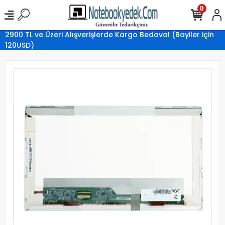
0
2900 TL ve Üzeri Alışverişlerde Kargo Bedava! (Bayiler için
120USD)