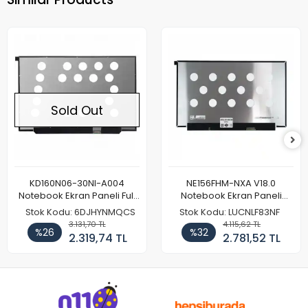
Sold Out
KD160N06-30NI-A004
NE156FHM-NXA V18.0
Notebook Ekran Paneli Full
Notebook Ekran Paneli
HD
144Hz
Stok Kodu: 6DJHYNMQCS
Stok Kodu: LUCNLF83NF
3.131,70 TL
4.115,62 TL
%26
%32
2.319,74 TL
2.781,52 TL