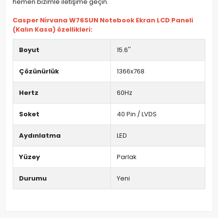
hemen bizimle iletişime geçin.
Casper Nirvana W76SUN Notebook Ekran LCD Paneli
(Kalın Kasa) özellikleri:
Boyut
15.6''
Çözünürlük
1366x768
Hertz
60Hz
Soket
40 Pin / LVDS
Aydınlatma
LED
Yüzey
Parlak
Durumu
Yeni