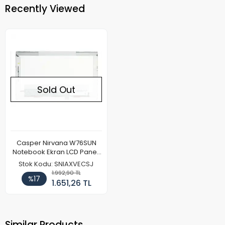
Recently Viewed
Sold Out
Casper Nirvana W76SUN
Notebook Ekran LCD Paneli
(Kalın Kasa)
Stok Kodu: SNIAXVECSJ
1.992,90 TL
%17
1.651,26 TL
Similar Products