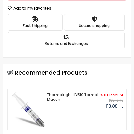
Add to my favorites
Fast Shipping
Secure shopping
Returns and Exchanges
Recommended Products
Thermalright HY510 Termal
%31 Discount
Macun
165,13 TL
113,88 TL