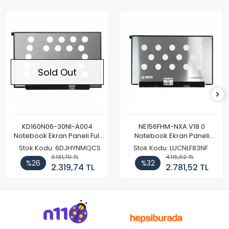
Sold Out
KD160N06-30NI-A004
NE156FHM-NXA V18.0
Notebook Ekran Paneli Full
Notebook Ekran Paneli
HD
144Hz
Stok Kodu: 6DJHYNMQCS
Stok Kodu: LUCNLF83NF
3.131,70 TL
4.115,62 TL
%26
%32
2.319,74 TL
2.781,52 TL