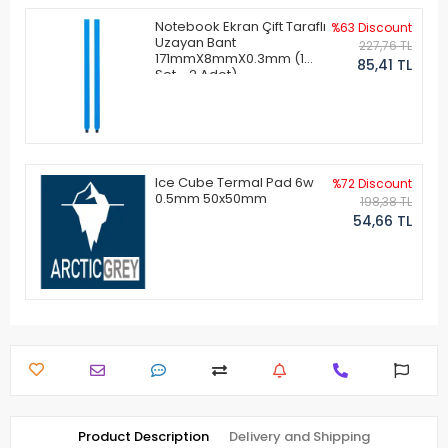
Notebook Ekran Çift Taraflı
%63 Discount
Uzayan Bant
227,76 TL
171mmX8mmX0.3mm (1
85,41 TL
Set - 2 Adet)
Ice Cube Termal Pad 6w
%72 Discount
0.5mm 50x50mm
198,38 TL
54,66 TL
Product Description
Delivery and Shipping