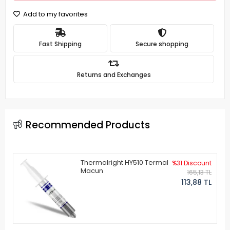
Add to my favorites
Fast Shipping
Secure shopping
Returns and Exchanges
Recommended Products
Thermalright HY510 Termal
%31 Discount
Macun
165,13 TL
113,88 TL