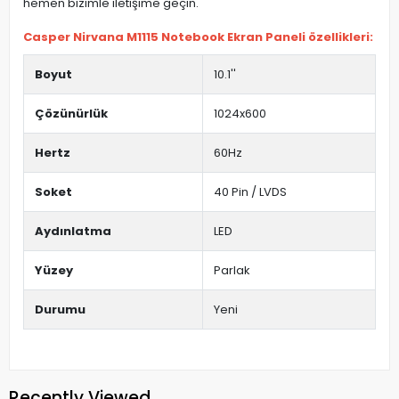
hemen bizimle iletişime geçin.
Casper Nirvana M1115 Notebook Ekran Paneli özellikleri:
Boyut
10.1''
Çözünürlük
1024x600
Hertz
60Hz
Soket
40 Pin / LVDS
Aydınlatma
LED
Yüzey
Parlak
Durumu
Yeni
Recently Viewed