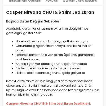
Installment Options
Reviews
Warranty and Returns
Casper Nirvana CHU 15.6 Slim Led Ekran
Başlıca Ekran Değişim Sebepleri
Aşağıdaki durumlar cihazınızın ekranının değiştirilmesi
gerektiğini gösterebilir:
Notebook ekranında kırık veya çatlak oluştuysa
Görüntüde çizgiler, titreme veya renk bozulmaları
varsa
Ekranda tamamen siyah ekran (görüntü gelmeme)
problemi varsa
Arka ışık yanıyor ancak görüntü görünmüyorsa
Sıvı teması sonucu ekran tepki vermiyorsa
Fiziksel darbe sonrası görüntü gidip geliyorsa
Detaylı arıza tanımları için blog yazılarımızdan notebook
ekran arızaları ile ilgili makalemizi okuyabilirsiniz. Ürünün
uyumluluğu ve özellikleri hakkında daha fazla bilgi almak için
hemen bizimle iletişime geçin.
Casper Nirvana CHU 15.6 Slim Led Ekran özellikleri: