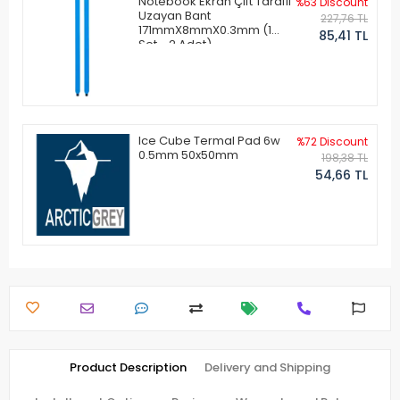
Notebook Ekran Çift Taraflı
%63 Discount
Uzayan Bant
227,76 TL
171mmX8mmX0.3mm (1
85,41 TL
Set - 2 Adet)
Ice Cube Termal Pad 6w
%72 Discount
0.5mm 50x50mm
198,38 TL
54,66 TL
Product Description
Delivery and Shipping