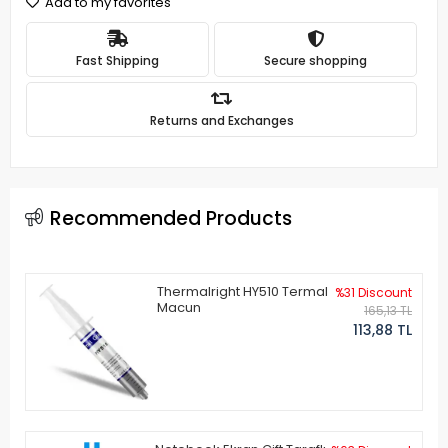
Add to my favorites
Fast Shipping
Secure shopping
Returns and Exchanges
Recommended Products
Thermalright HY510 Termal
%31 Discount
Macun
165,13 TL
113,88 TL