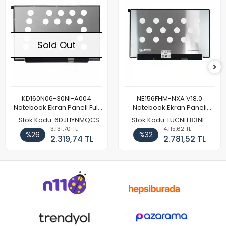
Sold Out
KD160N06-30NI-A004
NE156FHM-NXA V18.0
Notebook Ekran Paneli Full
Notebook Ekran Paneli
HD
144Hz
Stok Kodu: 6DJHYNMQCS
Stok Kodu: LUCNLF83NF
3.131,70 TL
4.115,62 TL
%26
%32
2.319,74 TL
2.781,52 TL