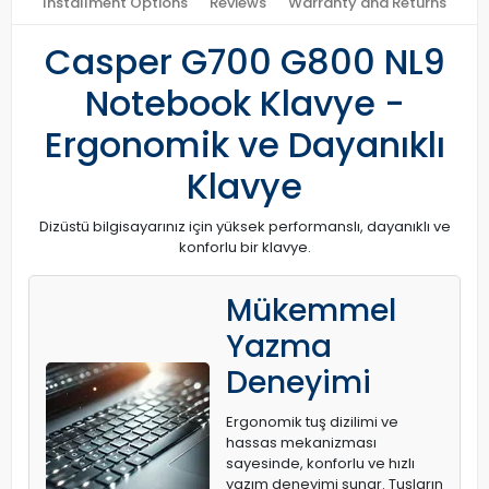
Installment Options
Reviews
Warranty and Returns
Casper G700 G800 NL9
Notebook Klavye -
Ergonomik ve Dayanıklı
Klavye
Dizüstü bilgisayarınız için yüksek performanslı, dayanıklı ve
konforlu bir klavye.
Mükemmel
Yazma
Deneyimi
Ergonomik tuş dizilimi ve
hassas mekanizması
sayesinde, konforlu ve hızlı
yazım deneyimi sunar. Tuşların