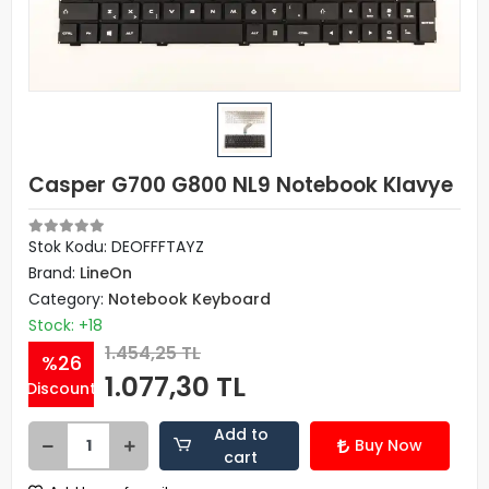
Casper G700 G800 NL9 Notebook Klavye
Stok Kodu: DEOFFFTAYZ
Brand:
LineOn
Category:
Notebook Keyboard
Stock: +18
1.454,25 TL
%26
1.077,30 TL
Discount
Add to
Buy Now
cart