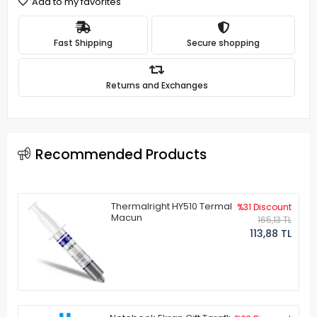
Add to my favorites
Fast Shipping
Secure shopping
Returns and Exchanges
Recommended Products
Thermalright HY510 Termal
%31 Discount
Macun
165,13 TL
113,88 TL