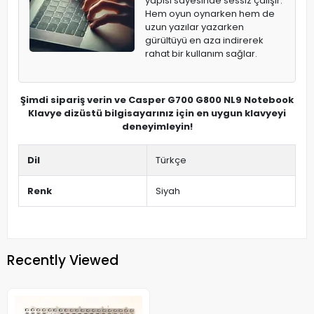
yapısı sayesinde sessiz çalışır.
Hem oyun oynarken hem de
uzun yazılar yazarken
gürültüyü en aza indirerek
rahat bir kullanım sağlar.
Şimdi sipariş verin ve Casper G700 G800 NL9 Notebook
Klavye dizüstü bilgisayarınız için en uygun klavyeyi
deneyimleyin!
Dil
Türkçe
Renk
Siyah
Recently Viewed