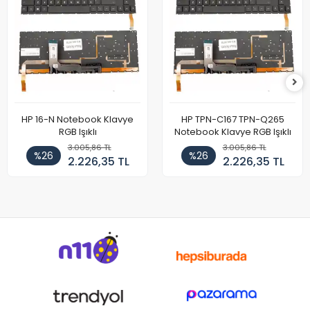
HP 16-N Notebook Klavye
HP TPN-C167 TPN-Q265
RGB Işıklı
Notebook Klavye RGB Işıklı
3.005,86 TL
3.005,86 TL
%26
%26
2.226,35 TL
2.226,35 TL