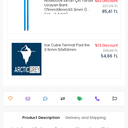
Notebook Ekran Çift Taraflı
%63 Discount
Uzayan Bant
227,76 TL
171mmX8mmX0.3mm (1
85,41 TL
Set - 2 Adet)
Ice Cube Termal Pad 6w
%72 Discount
0.5mm 50x50mm
198,38 TL
54,66 TL
Product Description
Delivery and Shipping