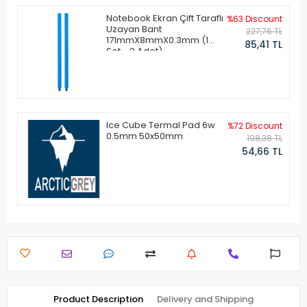
Notebook Ekran Çift Taraflı
%63 Discount
Uzayan Bant
227,76 TL
171mmX8mmX0.3mm (1
85,41 TL
Set - 2 Adet)
Ice Cube Termal Pad 6w
%72 Discount
0.5mm 50x50mm
198,38 TL
54,66 TL
Product Description
Delivery and Shipping