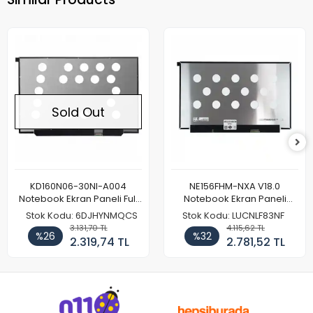
Sold Out
KD160N06-30NI-A004
NE156FHM-NXA V18.0
Notebook Ekran Paneli Full
Notebook Ekran Paneli
HD
144Hz
Stok Kodu: 6DJHYNMQCS
Stok Kodu: LUCNLF83NF
3.131,70 TL
4.115,62 TL
%26
%32
2.319,74 TL
2.781,52 TL