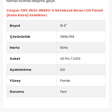
hemen bizimle iletişime geçin.
Casper CNY.3632-8N35V-S Notebook Ekran LCD Paneli
(Kalın Kasa) özellikleri:
Boyut
15.6''
Çözünürlük
1366x768
Hertz
60Hz
Soket
40 Pin / LVDS
Aydınlatma
LED
Yüzey
Parlak
Durumu
Yeni