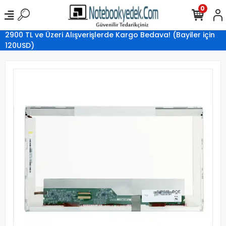
0
2900 TL ve Üzeri Alışverişlerde Kargo Bedava! (Bayiler için
120USD)