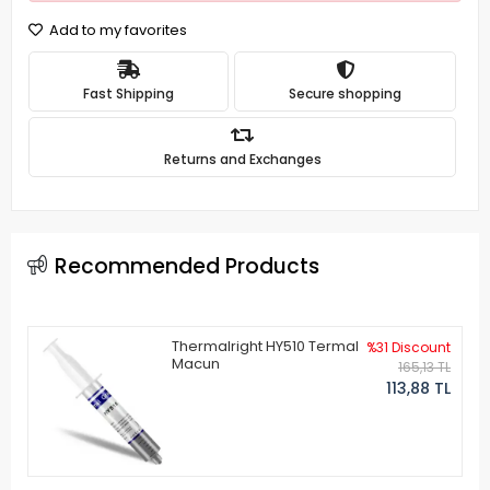
Add to my favorites
Fast Shipping
Secure shopping
Returns and Exchanges
Recommended Products
Thermalright HY510 Termal
%31 Discount
Macun
165,13 TL
113,88 TL