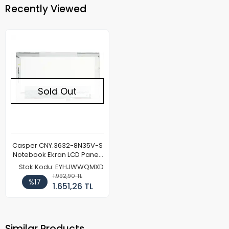
Recently Viewed
Sold Out
Casper CNY.3632-8N35V-S
Notebook Ekran LCD Paneli
(Kalın Kasa)
Stok Kodu: EYHJWWQMXD
1.992,90 TL
%17
1.651,26 TL
Similar Products