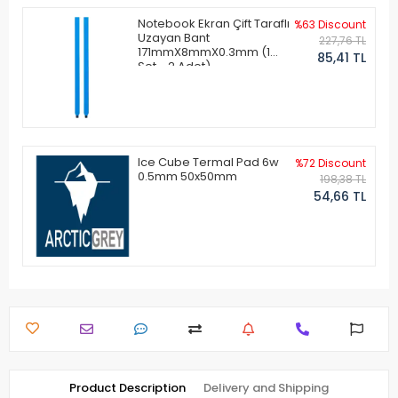
Notebook Ekran Çift Taraflı
%63 Discount
Uzayan Bant
227,76 TL
171mmX8mmX0.3mm (1
85,41 TL
Set - 2 Adet)
Ice Cube Termal Pad 6w
%72 Discount
0.5mm 50x50mm
198,38 TL
54,66 TL
Product Description
Delivery and Shipping