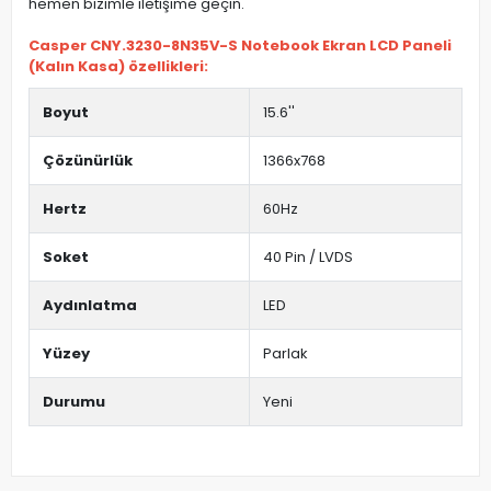
hemen bizimle iletişime geçin.
Casper CNY.3230-8N35V-S Notebook Ekran LCD Paneli
(Kalın Kasa) özellikleri:
Boyut
15.6''
Çözünürlük
1366x768
Hertz
60Hz
Soket
40 Pin / LVDS
Aydınlatma
LED
Yüzey
Parlak
Durumu
Yeni