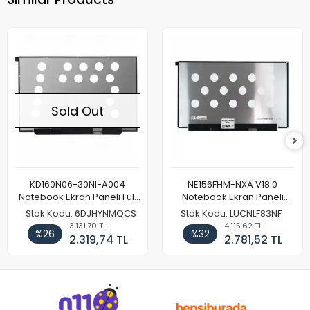
Sold Out
KD160N06-30NI-A004
NE156FHM-NXA V18.0
Notebook Ekran Paneli Full
Notebook Ekran Paneli
HD
144Hz
Stok Kodu: 6DJHYNMQCS
Stok Kodu: LUCNLF83NF
3.131,70 TL
4.115,62 TL
%26
%32
2.319,74 TL
2.781,52 TL