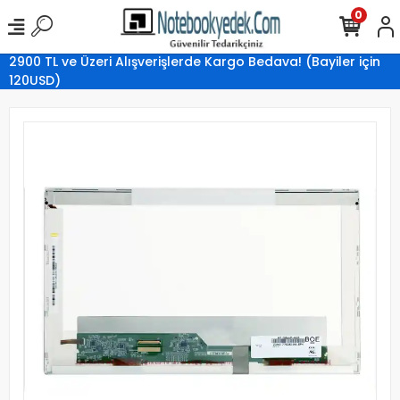
0
2900 TL ve Üzeri Alışverişlerde Kargo Bedava! (Bayiler için
120USD)