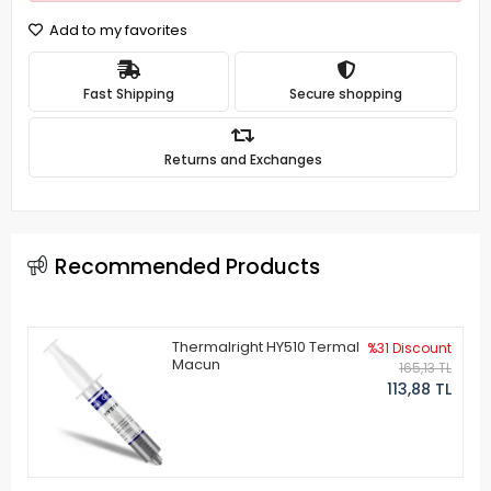
Add to my favorites
Fast Shipping
Secure shopping
Returns and Exchanges
Recommended Products
Thermalright HY510 Termal
%31 Discount
Macun
165,13 TL
113,88 TL