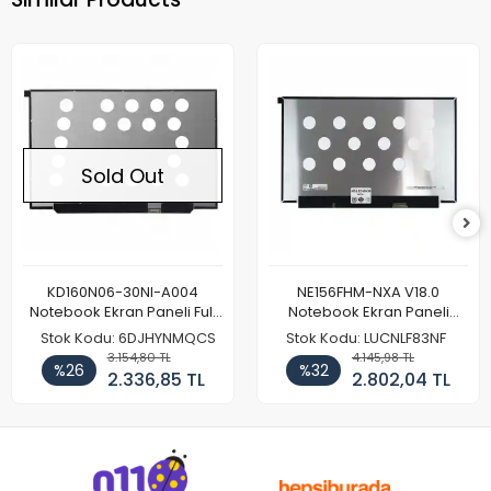
Sold Out
KD160N06-30NI-A004
NE156FHM-NXA V18.0
Notebook Ekran Paneli Full
Notebook Ekran Paneli
HD
144Hz
Stok Kodu: 6DJHYNMQCS
Stok Kodu: LUCNLF83NF
3.154,80 TL
4.145,98 TL
%26
%32
2.336,85 TL
2.802,04 TL