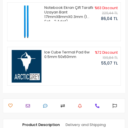
Notebook Ekran Çift Taraflı
%63 Discount
Uzayan Bant
229,44 TL
171mmX8mmX0.3mm (1
86,04 TL
Set - 2 Adet)
Ice Cube Termal Pad 6w
%72 Discount
0.5mm 50x50mm
199,84 TL
55,07 TL
Product Description
Delivery and Shipping