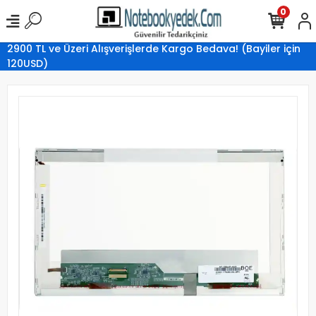
0
2900 TL ve Üzeri Alışverişlerde Kargo Bedava! (Bayiler için
120USD)