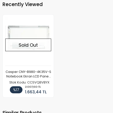
Recently Viewed
Sold Out
Casper CNY-B980-4K35V-S
Notebook Ekran LCD Paneli
(Kalın Kasa)
Stok Kodu: CCSVQBVBYX
2.007,60 TL
%17
1.663,44 TL
Similar Products