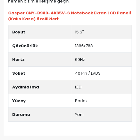
hemen bizimle iletişime geçin.
Casper CNY-B980-4K35V-S Notebook Ekran LCD Paneli
(Kalın Kasa) özellikleri:
Boyut
15.6''
Çözünürlük
1366x768
Hertz
60Hz
Soket
40 Pin / LVDS
Aydınlatma
LED
Yüzey
Parlak
Durumu
Yeni