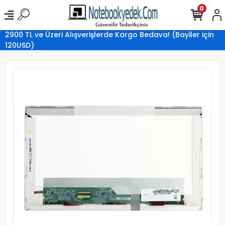
0
2900 TL ve Üzeri Alışverişlerde Kargo Bedava! (Bayiler için
120USD)