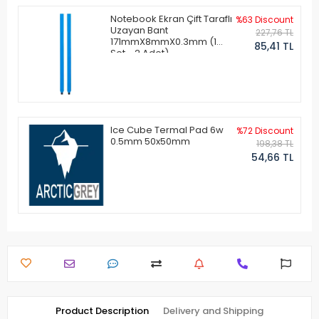
Notebook Ekran Çift Taraflı
%63 Discount
Uzayan Bant
227,76 TL
171mmX8mmX0.3mm (1
85,41 TL
Set - 2 Adet)
Ice Cube Termal Pad 6w
%72 Discount
0.5mm 50x50mm
198,38 TL
54,66 TL
Product Description
Delivery and Shipping