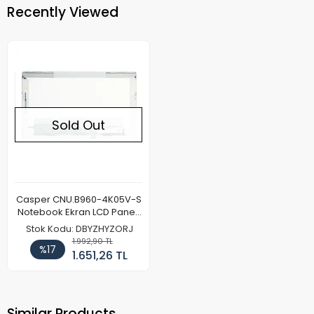
Recently Viewed
Sold Out
Casper CNU.B960-4K05V-S
Notebook Ekran LCD Paneli
(Kalın Kasa)
Stok Kodu: DBYZHYZORJ
1.992,90 TL
%17
1.651,26 TL
Similar Products