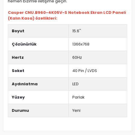
hemen bizimle iletişime geçin.
Casper CNU.B960-4K05V-S Notebook Ekran LCD Paneli
(Kalın Kasa) özellikleri:
Boyut
15.6''
Çözünürlük
1366x768
Hertz
60Hz
Soket
40 Pin / LVDS
Aydınlatma
LED
Yüzey
Parlak
Durumu
Yeni