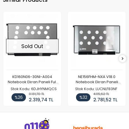
Sold Out
KD160N06-30NI-A004
NE156FHM-NXA V18.0
Notebook Ekran Paneli Full
Notebook Ekran Paneli
HD
144Hz
Stok Kodu: 6DJHYNMQCS
Stok Kodu: LUCNLF83NF
3.131,70 TL
4.115,62 TL
%26
%32
2.319,74 TL
2.781,52 TL