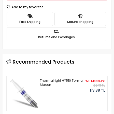
Add to my favorites
Fast Shipping
Secure shopping
Returns and Exchanges
Recommended Products
Thermalright HY510 Termal
%31 Discount
Macun
165,13 TL
113,88 TL