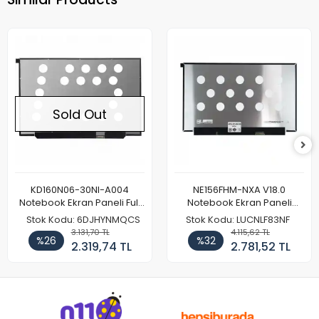
Sold Out
KD160N06-30NI-A004
NE156FHM-NXA V18.0
Notebook Ekran Paneli Full
Notebook Ekran Paneli
HD
144Hz
Stok Kodu: 6DJHYNMQCS
Stok Kodu: LUCNLF83NF
3.131,70 TL
4.115,62 TL
%26
%32
2.319,74 TL
2.781,52 TL