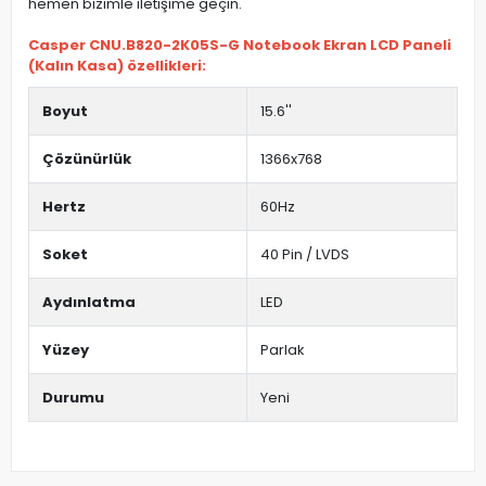
hemen bizimle iletişime geçin.
Casper CNU.B820-2K05S-G Notebook Ekran LCD Paneli
(Kalın Kasa) özellikleri:
Boyut
15.6''
Çözünürlük
1366x768
Hertz
60Hz
Soket
40 Pin / LVDS
Aydınlatma
LED
Yüzey
Parlak
Durumu
Yeni