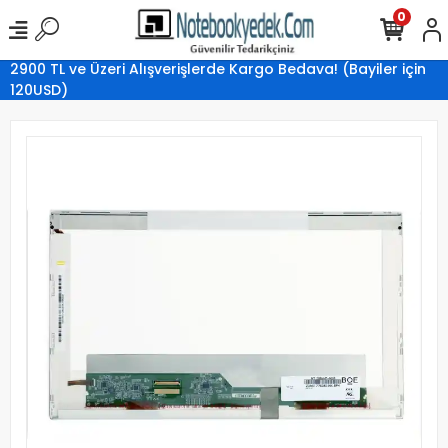
0
2900 TL ve Üzeri Alışverişlerde Kargo Bedava! (Bayiler için
120USD)