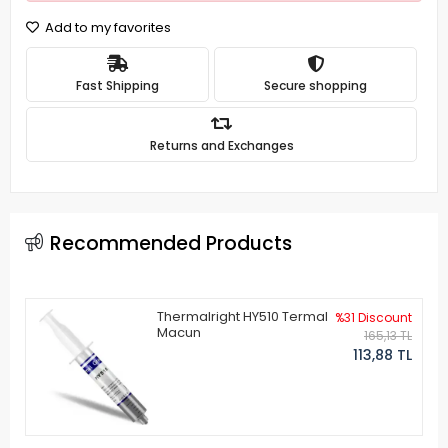
Add to my favorites
Fast Shipping
Secure shopping
Returns and Exchanges
Recommended Products
Thermalright HY510 Termal
%31 Discount
Macun
165,13 TL
113,88 TL