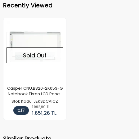
Recently Viewed
Sold Out
Casper CNU.B820-2K05S-G
Notebook Ekran LCD Paneli
(Kalın Kasa)
Stok Kodu: JEKSDCAICZ
1.992,90 TL
%17
1.651,26 TL
Similar Products