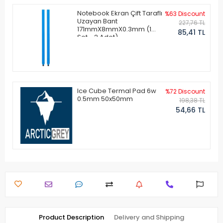
Notebook Ekran Çift Taraflı
%63 Discount
Uzayan Bant
227,76 TL
171mmX8mmX0.3mm (1
85,41 TL
Set - 2 Adet)
Ice Cube Termal Pad 6w
%72 Discount
0.5mm 50x50mm
198,38 TL
54,66 TL
Product Description
Delivery and Shipping