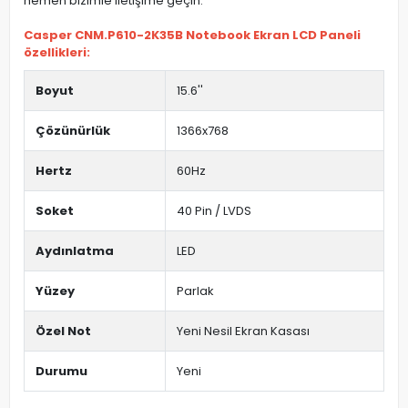
hemen bizimle iletişime geçin.
Casper CNM.P610-2K35B Notebook Ekran LCD Paneli
özellikleri:
Boyut
15.6''
Çözünürlük
1366x768
Hertz
60Hz
Soket
40 Pin / LVDS
Aydınlatma
LED
Yüzey
Parlak
Özel Not
Yeni Nesil Ekran Kasası
Durumu
Yeni