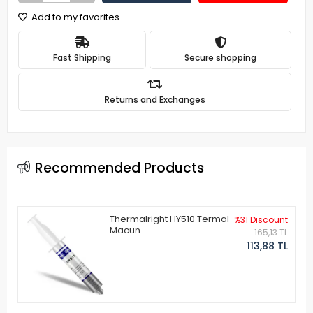
Add to my favorites
Fast Shipping
Secure shopping
Returns and Exchanges
Recommended Products
Thermalright HY510 Termal
%31 Discount
Macun
165,13 TL
113,88 TL