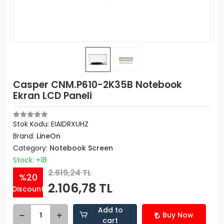
Casper CNM.P610-2K35B Notebook
Ekran LCD Paneli
Stok Kodu: EIAIDRXUHZ
Brand:
LineOn
Category:
Notebook Screen
Stock: +18
2.619,24 TL
%20
2.106,78 TL
Discount
Add to
Buy Now
cart