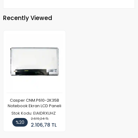
Recently Viewed
Casper CNM.P610-2K35B
Notebook Ekran LCD Paneli
Stok Kodu: EIAIDRXUHZ
2.619,24 TL
%20
2.106,78 TL