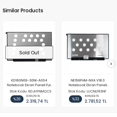
Similar Products
Sold Out
KD160N06-30NI-A004
NE156FHM-NXA V18.0
Notebook Ekran Paneli Full
Notebook Ekran Paneli
HD
144Hz
Stok Kodu: 6DJHYNMQCS
Stok Kodu: LUCNLF83NF
3.131,70 TL
4.115,62 TL
%26
%32
2.319,74 TL
2.781,52 TL