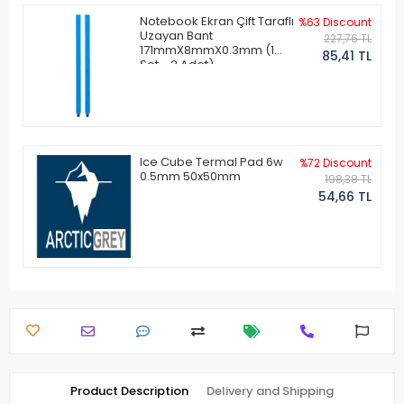
Notebook Ekran Çift Taraflı
%63 Discount
Uzayan Bant
227,76 TL
171mmX8mmX0.3mm (1
85,41 TL
Set - 2 Adet)
Ice Cube Termal Pad 6w
%72 Discount
0.5mm 50x50mm
198,38 TL
54,66 TL
Product Description
Delivery and Shipping