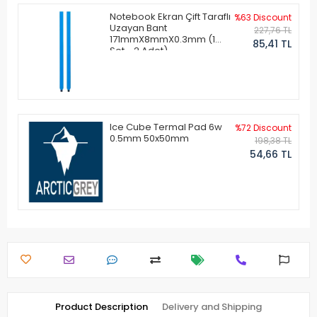
Notebook Ekran Çift Taraflı
%63 Discount
Uzayan Bant
227,76 TL
171mmX8mmX0.3mm (1
85,41 TL
Set - 2 Adet)
Ice Cube Termal Pad 6w
%72 Discount
0.5mm 50x50mm
198,38 TL
54,66 TL
Product Description
Delivery and Shipping