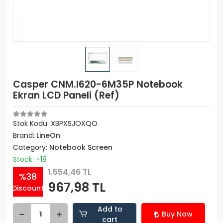
Casper CNM.I620-6M35P Notebook
Ekran LCD Paneli (Ref)
Stok Kodu: XBPXSJOXQO
Brand:
LineOn
Category:
Notebook Screen
Stock: +18
1.554,46 TL
%38
967,98 TL
Discount
Add to
Buy Now
cart