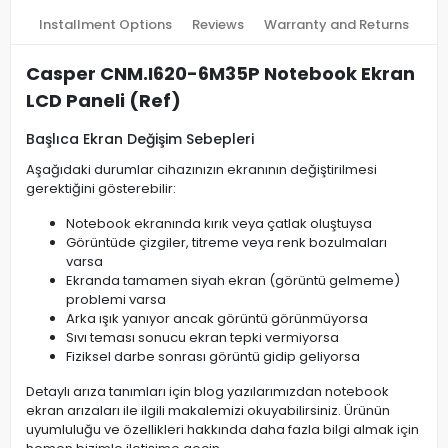
Installment Options
Reviews
Warranty and Returns
Casper CNM.I620-6M35P Notebook Ekran
LCD Paneli (Ref)
Başlıca Ekran Değişim Sebepleri
Aşağıdaki durumlar cihazınızın ekranının değiştirilmesi
gerektiğini gösterebilir:
Notebook ekranında kırık veya çatlak oluştuysa
Görüntüde çizgiler, titreme veya renk bozulmaları
varsa
Ekranda tamamen siyah ekran (görüntü gelmeme)
problemi varsa
Arka ışık yanıyor ancak görüntü görünmüyorsa
Sıvı teması sonucu ekran tepki vermiyorsa
Fiziksel darbe sonrası görüntü gidip geliyorsa
Detaylı arıza tanımları için blog yazılarımızdan notebook
ekran arızaları ile ilgili makalemizi okuyabilirsiniz. Ürünün
uyumluluğu ve özellikleri hakkında daha fazla bilgi almak için