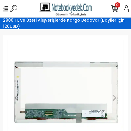
0
2900 TL ve Üzeri Alışverişlerde Kargo Bedava! (Bayiler için
120USD)