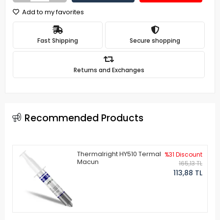
Add to my favorites
Fast Shipping
Secure shopping
Returns and Exchanges
Recommended Products
Thermalright HY510 Termal
%31 Discount
Macun
165,13 TL
113,88 TL