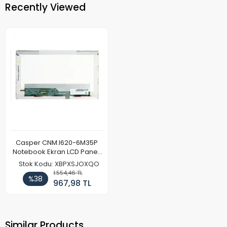
Recently Viewed
Casper CNM.I620-6M35P
Notebook Ekran LCD Paneli
(Ref)
Stok Kodu: XBPXSJOXQO
1.554,46 TL
%38
967,98 TL
Similar Products