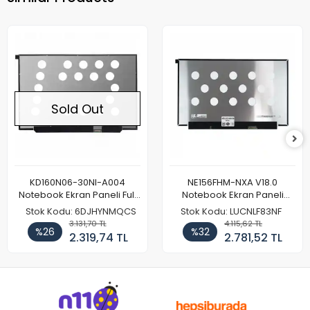
Sold Out
KD160N06-30NI-A004
NE156FHM-NXA V18.0
Notebook Ekran Paneli Full
Notebook Ekran Paneli
HD
144Hz
Stok Kodu: 6DJHYNMQCS
Stok Kodu: LUCNLF83NF
3.131,70 TL
4.115,62 TL
%26
%32
2.319,74 TL
2.781,52 TL