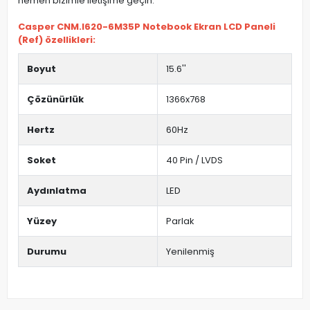
hemen bizimle iletişime geçin.
Casper CNM.I620-6M35P Notebook Ekran LCD Paneli
(Ref) özellikleri:
Boyut
15.6''
Çözünürlük
1366x768
Hertz
60Hz
Soket
40 Pin / LVDS
Aydınlatma
LED
Yüzey
Parlak
Durumu
Yenilenmiş