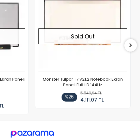
Sold Out
Ekran Paneli
Monster Tulpar T7 V21.2 Notebook Ekran
Paneli Full HD 144Hz
5.549,94 TL
%26
4.111,07 TL
TL