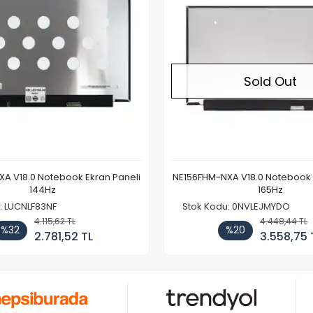
Sold Out
A V18.0 Notebook Ekran Paneli
NE156FHM-NXA V18.0 Notebook 
144Hz
165Hz
: LUCNLF83NF
Stok Kodu: 0NVLEJMYDO
4.115,62 TL
4.448,44 TL
%32
%20
2.781,52 TL
3.558,75 