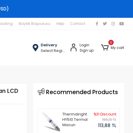
USD)
racking
Bayilik Başvurusu
Help
Contact
0
Delivery
Login
My cart
Select Region
Sign up
an LCD
Recommended Products
Thermalright
%31 Discount
HY510 Termal
165,13 TL
Macun
113,88 TL