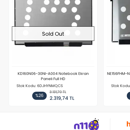
Sold Out
KD160N06-30NI-A004 Notebook Ekran
NE156FHM-NX
Paneli Full HD
Stok Kodu: 6DJHYNMQCS
Stok Kodu
3.131,70 TL
%26
2.319,74 TL