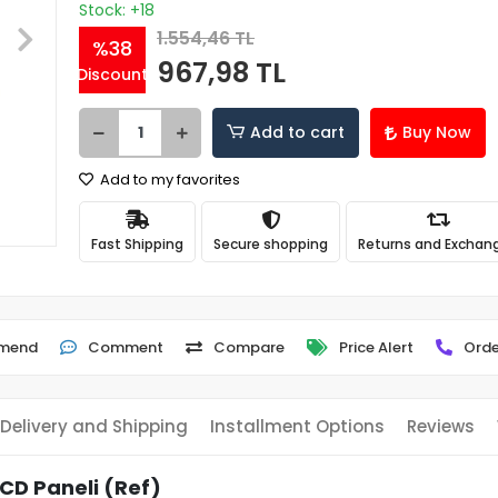
Stock: +18
1.554,46 TL
%38
967,98 TL
Discount
Add to cart
Buy Now
Add to my favorites
Fast Shipping
Secure shopping
Returns and Exchan
mend
Comment
Compare
Price Alert
Orde
Delivery and Shipping
Installment Options
Reviews
CD Paneli (Ref)