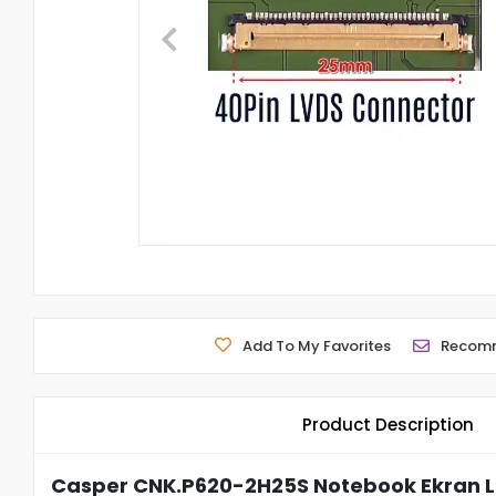
Add To My Favorites
Recom
Product Description
Casper CNK.P620-2H25S Notebook Ekran L