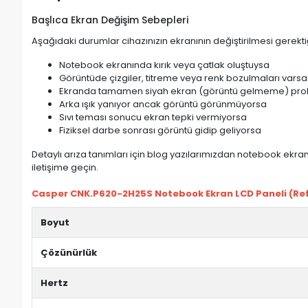
Başlıca Ekran Değişim Sebepleri
Aşağıdaki durumlar cihazınızın ekranının değiştirilmesi gerektiğ
Notebook ekranında kırık veya çatlak oluştuysa
Görüntüde çizgiler, titreme veya renk bozulmaları varsa
Ekranda tamamen siyah ekran (görüntü gelmeme) pro
Arka ışık yanıyor ancak görüntü görünmüyorsa
Sıvı teması sonucu ekran tepki vermiyorsa
Fiziksel darbe sonrası görüntü gidip geliyorsa
Detaylı arıza tanımları için blog yazılarımızdan notebook ekran 
iletişime geçin.
Casper CNK.P620-2H25S Notebook Ekran LCD Paneli (Ref) 
Boyut
Çözünürlük
Hertz