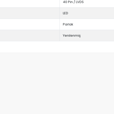
40 Pin / LVDS
LED
Parlak
Yenilenmiş