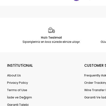
Hızlı Teslimat
Siparişleriniz en kısa sürede elinize ulaşır.
Güv
INSTİTUTİONAL
CUSTOMER S
About Us
Frequently As
Privacy Policy
Order Trackin
Terms of Use
Wire Transfer 
İade ve Değişim
Garanti Ve İad
Garanti Talebi