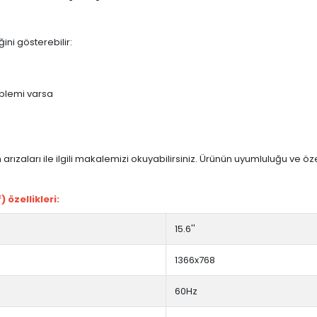
ini gösterebilir:
blemi varsa
arızaları ile ilgili makalemizi okuyabilirsiniz. Ürünün uyumluluğu ve ö
özellikleri:
15.6''
1366x768
60Hz