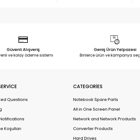
Güvenli Alışveriş
Geniş Ürün Yelpazesi
enli ve kolay ödeme sistemi
Binlerce ürün ve kampanya seç
ERVİCE
CATEGORİES
ked Questions
Notebook Spare Parts
g
All in One Screen Panel
Notifications
Network and Network Products
e Koşulları
Converter Products
Hard Drives