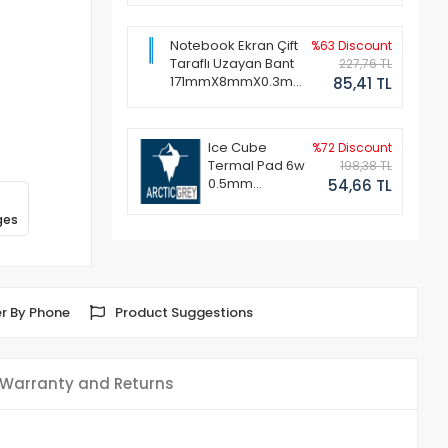
Notebook Ekran Çift
%63 Discount
Taraflı Uzayan Bant
227,76 TL
171mmX8mmX0.3mm
85,41 TL
(1 Set - 2 Adet)
Ice Cube
%72 Discount
Termal Pad 6w
198,38 TL
0.5mm
54,66 TL
50x50mm
ges
r By Phone
Product Suggestions
Warranty and Returns