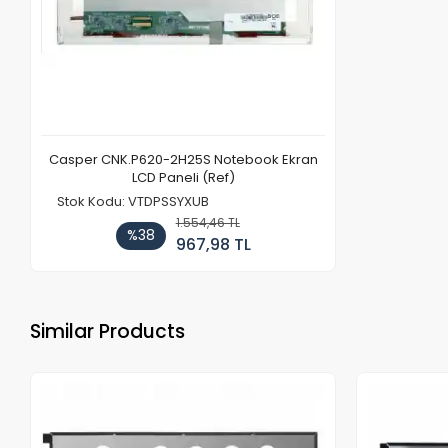
Casper CNK.P620-2H25S Notebook Ekran
LCD Paneli (Ref)
Stok Kodu: VTDPSSYXUB
1.554,46 TL
%38
967,98 TL
Similar Products
Out of stock