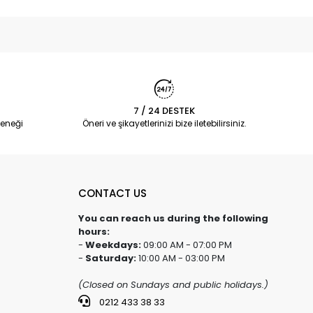
7 / 24 DESTEK
eneği
Öneri ve şikayetlerinizi bize iletebilirsiniz.
CONTACT US
You can reach us during the following
hours:
-
Weekdays:
09:00 AM - 07:00 PM
-
Saturday:
10:00 AM - 03:00 PM
(Closed on Sundays and public holidays.)
0212 433 38 33